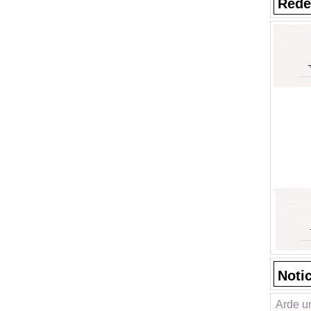
Rede
Noti
Arde u