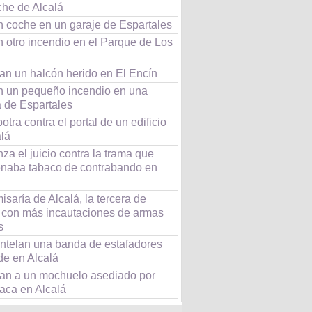
he de Alcalá
n coche en un garaje de Espartales
 otro incendio en el Parque de Los
an un halcón herido en El Encín
 un pequeño incendio en una
a de Espartales
tra contra el portal de un edificio
alá
a el juicio contra la trama que
naba tabaco de contrabando en
saría de Alcalá, la tercera de
 con más incautaciones de armas
s
telan una banda de estafadores
de en Alcalá
an a un mochuelo asediado por
raca en Alcalá