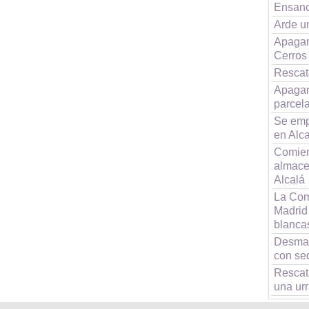
Ensanc
Arde u
Apagan
Cerros
Rescat
Apagan
parcel
Se empo
en Alc
Comienz
almace
Alcalá
La Comi
Madrid
blanca
Desman
con se
Rescat
una ur