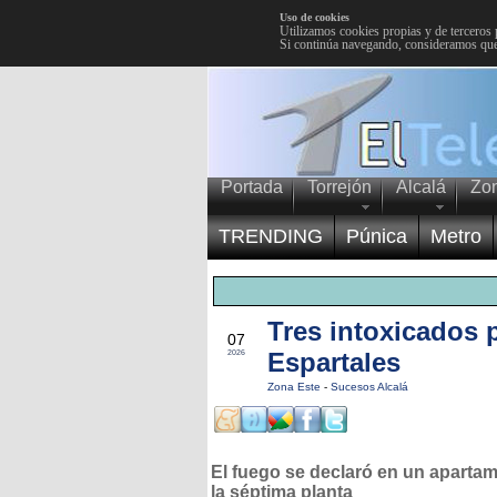
Uso de cookies
Utilizamos cookies propias y de terceros 
Si continúa navegando, consideramos que
Portada
Torrejón
Alcalá
Zo
TRENDING
Púnica
Metro
Tres intoxicados 
JUN
07
Espartales
2026
Zona Este
-
Sucesos Alcalá
El fuego se declaró en un aparta
la séptima planta