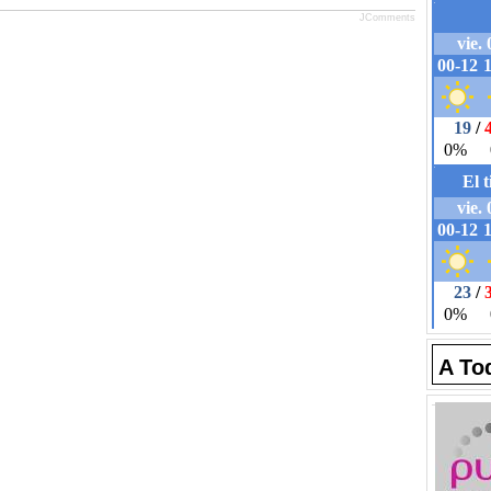
JComments
A To