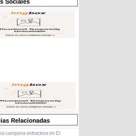
s Sociales
cias Relacionadas
na campana extractora en El