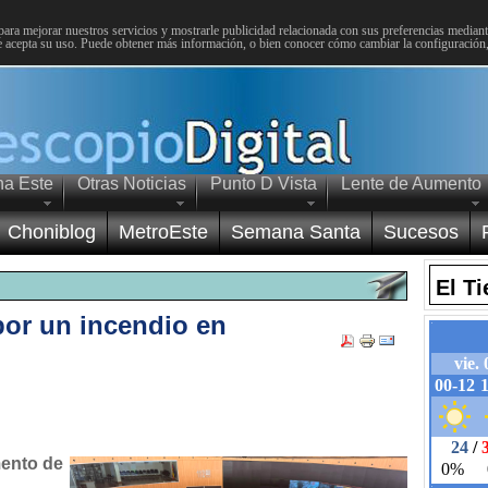
para mejorar nuestros servicios y mostrarle publicidad relacionada con sus preferencias mediante
 acepta su uso. Puede obtener más información, o bien conocer cómo cambiar la configuración
na Este
Otras Noticias
Punto D Vista
Lente de Aumento
Choniblog
MetroEste
Semana Santa
Sucesos
El T
por un incendio en
mento de