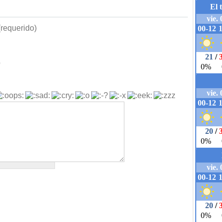
requerido)
b