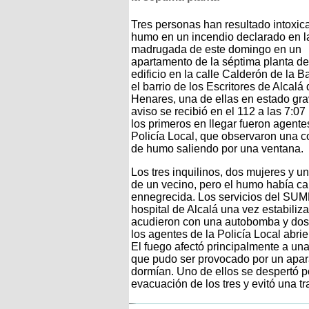
Tres personas han resultado intoxic
humo en un incendio declarado en l
madrugada de este domingo en un
apartamento de la séptima planta de
edificio en la calle Calderón de la B
el barrio de los Escritores de Alcalá
Henares, una de ellas en estado gra
aviso se recibió en el 112 a las 7:07
los primeros en llegar fueron agente
Policía Local, que observaron una 
de humo saliendo por una ventana.
Los tres inquilinos, dos mujeres y u
de un vecino, pero el humo había ca
ennegrecida. Los servicios del SUMM
hospital de Alcalá una vez estabili
acudieron con una autobomba y dos 
los agentes de la Policía Local abrier
El fuego afectó principalmente a una
que pudo ser provocado por un apara
dormían. Uno de ellos se despertó p
evacuación de los tres y evitó una t