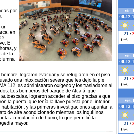
adas por
a
 un
arca, en
 de
ve. El
 horas, y
s de la
columna
n hombre, lograron evacuar y se refugiaron en el piso
usado una intoxicación severa que les dejó la piel
A 112 les administraron oxígeno y los trasladaron al
zados. Los bomberos del parque de Alcalá, que
autoescalas, lograron acceder al piso gracias a que
on la puerta, que tenía la llave puesta por el interior.
 habitación, y las primeras investigaciones apuntan a
to de aire acondicionado mientras los inquilinos
or la acumulación de humo, lo que permitió la
ragedia mayor.