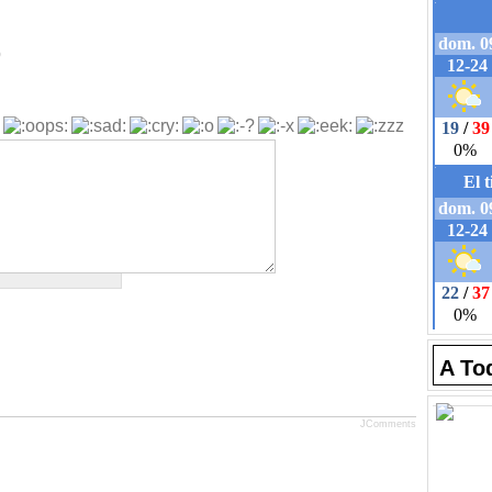
b
A To
JComments