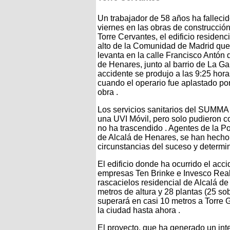
Un trabajador de 58 años ha fallecid
viernes en las obras de construcció
Torre Cervantes, el edificio residenc
alto de la Comunidad de Madrid que
levanta en la calle Francisco Antón 
de Henares, junto al barrio de La Gal
accidente se produjo a las 9:25 hora
cuando el operario fue aplastado po
obra .
Los servicios sanitarios del SUMMA
una UVI Móvil, pero solo pudieron co
no ha trascendido . Agentes de la Po
de Alcalá de Henares, se han hecho 
circunstancias del suceso y determin
El edificio donde ha ocurrido el acc
empresas Ten Brinke e Invesco Real 
rascacielos residencial de Alcalá de
metros de altura y 28 plantas (25 sob
superará en casi 10 metros a Torre G
la ciudad hasta ahora .
El proyecto, que ha generado un int