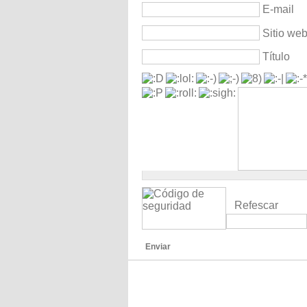
E-mail
Sitio we
Título
Refescar
Enviar