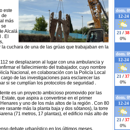
o este
n de
ial más
 se
de Alcalá
 . El
s,
r la cuchara de una de las grúas que trabajaban en la
 112 se desplazaron al lugar con una ambulancia y
nfirmar el fallecimiento del trabajador, cuyo nombre
licía Nacional, en colaboración con la Policía Local
cargo de las investigaciones para esclarecer las
ar si se cumplían los protocolos de seguridad .
idente es un proyecto ambicioso promovido por las
Estate, que aspira a convertirse en el primer
 Henares y uno de los más altos de la región . Con 80
re rasante más la planta baja y dos sótanos), la torre
arena (71 metros, 17 plantas), el edificio más alto de
enso debate urbanístico en los últimos meses,