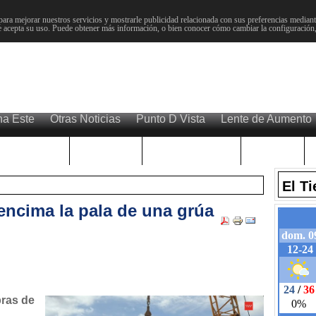
para mejorar nuestros servicios y mostrarle publicidad relacionada con sus preferencias mediante
 acepta su uso. Puede obtener más información, o bien conocer cómo cambiar la configuración
na Este
Otras Noticias
Punto D Vista
Lente de Aumento
Choniblog
MetroEste
Semana Santa
Sucesos
El T
 encima la pala de una grúa
bras de