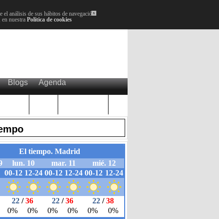
 el análisis de sus hábitos de navegación.
x
, en nuestra
Política de cookies
Blogs
Agenda
Plenos
Paro
Cervantes
iempo