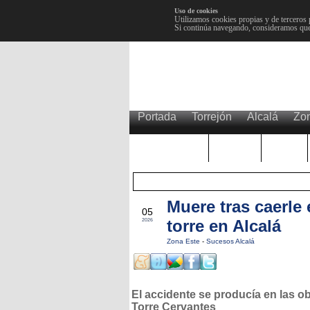
Uso de cookies
Utilizamos cookies propias y de terceros 
Si continúa navegando, consideramos que
Portada
Torrejón
Alcalá
Zo
TRENDING
Púnica
Metro
Muere tras caerle
JUN
05
torre en Alcalá
2026
Zona Este
-
Sucesos Alcalá
El accidente se producía en las o
Torre Cervantes