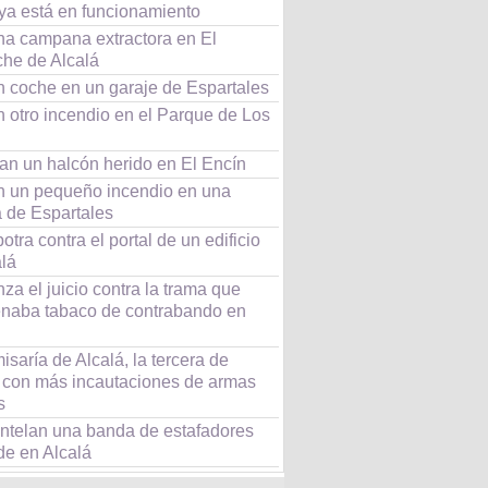
 ya está en funcionamiento
na campana extractora en El
he de Alcalá
n coche en un garaje de Espartales
 otro incendio en el Parque de Los
an un halcón herido en El Encín
 un pequeño incendio en una
a de Espartales
tra contra el portal de un edificio
alá
a el juicio contra la trama que
naba tabaco de contrabando en
saría de Alcalá, la tercera de
 con más incautaciones de armas
s
telan una banda de estafadores
de en Alcalá