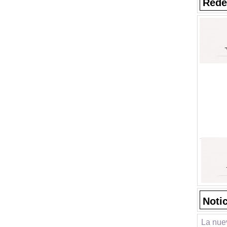
Rede
Noti
La nue