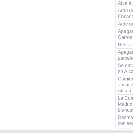
Alcalá
Arde u
Ensanc
Arde u
Apagan
Cerros
Rescat
Apagan
parcel
Se empo
en Alc
Comienz
almace
Alcalá
La Comi
Madrid
blanca
Desman
con se