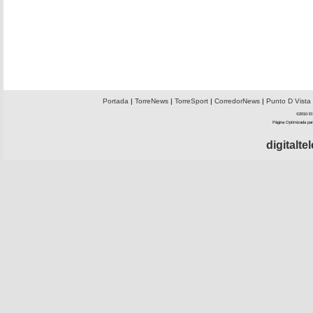
Portada
|
TorreNews
|
TorreSport
|
CorredorNews
|
Punto D Vista
©2010 El 
Página Optimizada par
digitalt