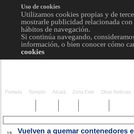
Uso de cookies
Utilizamos cookies propias y de terce
mostrarle publicidad relacionada con 
hábitos de navegación.
Si continúa navegando, consideramos
información, o bien conocer cómo cam
cookies
Portada
Torrejón
Alcalá
Zona Este
Otras Noticias
TRENDING
Púnica
Metro
Choniblog
MetroEst
Vuelven a quemar contenedores 
MAY
19