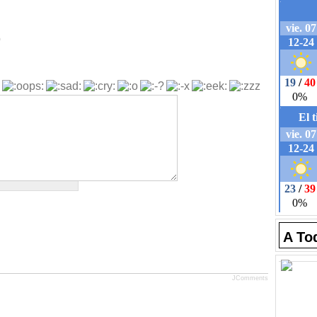
b
A To
JComments