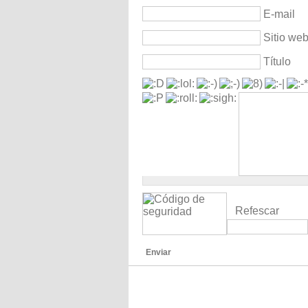
E-mail
Sitio we
Título
Refescar
Enviar