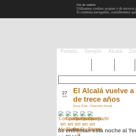
Uso de cookies
Utilizamos cookies propias y de terceros 
Si continúa navegando, consideramos que
Portada
Torrejón
Alcalá
Zo
TRENDING
Púnica
Metro
El Alcalá vuelve 
OCT
27
de trece años
2025
Zona Este
-
Deportes Alcalá
Se enfrentan esta noche al Te