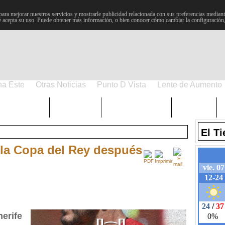
para mejorar nuestros servicios y mostrarle publicidad relacionada con sus preferencias mediante
 acepta su uso. Puede obtener más información, o bien conocer cómo cambiar la configuración
na Este
Otras Noticias
Punto D Vista
Lente de Aumento
Choniblog
MetroEste
Semana Santa
Sucesos
El T
a la Copa del Rey después
nerife