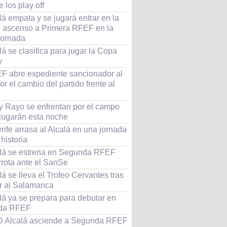
e los play off
lá empata y se jugará entrar en la
e ascenso a Primera RFEF en la
jornada
lá se clasifica para jugar la Copa
y
F abre expediente sancionador al
r el cambio del partido frente al
 y Rayo se enfrentan por el campo
jugarán esta noche
rife arrasa al Alcalá en una jornada
 historia
alá se estrena en Segunda RFEF
rrota ante el SanSe
lá se lleva el Trofeo Cervantes tras
ar al Salamanca
lá ya se prepara para debutar en
da RFEF
 Alcalá asciende a Segunda RFEF