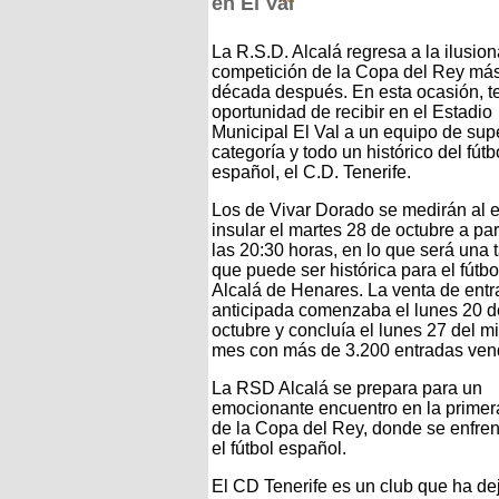
en El Val
La R.S.D. Alcalá regresa a la ilusio
competición de la Copa del Rey má
década después. En esta ocasión, t
oportunidad de recibir en el Estadio
Municipal El Val a un equipo de sup
categoría y todo un histórico del fútb
español, el C.D. Tenerife.
Los de Vivar Dorado se medirán al 
insular el martes 28 de octubre a par
las 20:30 horas, en lo que será una 
que puede ser histórica para el fútbo
Alcalá de Henares. La venta de ent
anticipada comenzaba el lunes 20 d
octubre y concluía el lunes 27 del 
mes con más de 3.200 entradas ven
La RSD Alcalá se prepara para un
emocionante encuentro en la primer
de la Copa del Rey, donde se enfrent
el fútbol español.
El CD Tenerife es un club que ha deja