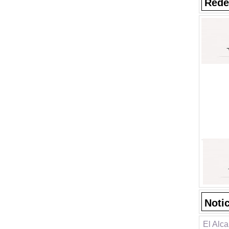
Rede
Noti
El Alca