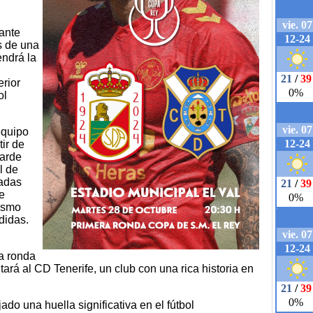
nante
s de una
endrá la
erior
ol
equipo
tir de
tarde
l de
radas
e
mismo
didas.
a ronda
ará al CD Tenerife, un club con una rica historia en
do una huella significativa en el fútbol