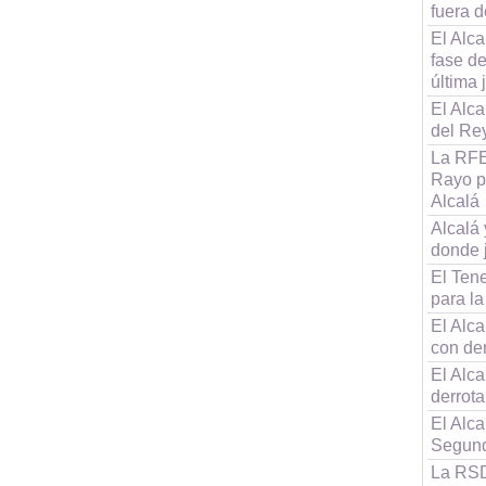
fuera d
El Alca
fase d
última 
El Alca
del Re
La RFE
Rayo po
Alcalá
Alcalá
donde 
El Tene
para la
El Alc
con de
El Alca
derrot
El Alca
Segun
La RSD