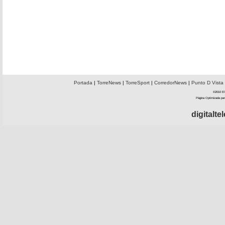
Portada
|
TorreNews
|
TorreSport
|
CorredorNews
|
Punto D Vista
©2010 El 
Página Optimizada par
digitalt