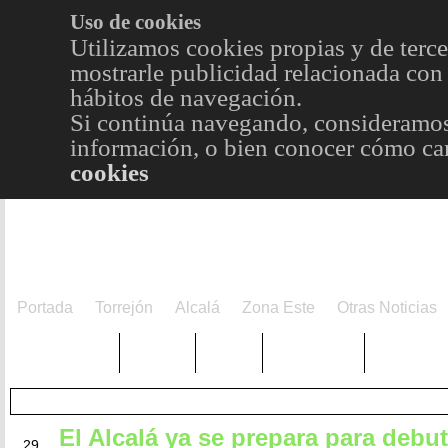
Uso de cookies
Utilizamos cookies propias y de terce
mostrarle publicidad relacionada con 
hábitos de navegación.
Si continúa navegando, consideramos
información, o bien conocer cómo cam
cookies
Portada
Torrejón
Alcalá
Zona Este
Otras Noticias
TRENDING
Púnica
Metro
Choniblog
MetroEst
El Alcalá ya se prepara para debut
JUL
29