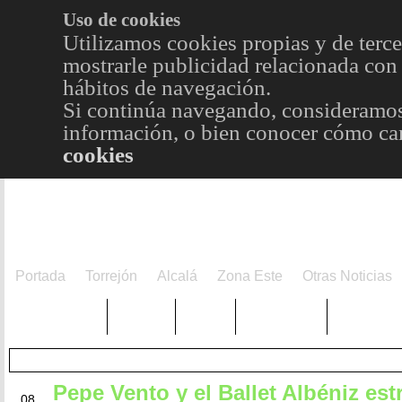
Uso de cookies
Utilizamos cookies propias y de terce
mostrarle publicidad relacionada con 
hábitos de navegación.
Si continúa navegando, consideramos
información, o bien conocer cómo cam
cookies
Portada
Torrejón
Alcalá
Zona Este
Otras Noticias
TRENDING
Púnica
Metro
Choniblog
MetroEst
Pepe Vento y el Ballet Albéniz es
JUL
08