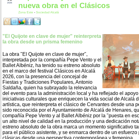
nueva obra en el Clásicos
2026
Zona Este
-
Sociedad Alcalá
"El Quijote en clave de mujer" reinterpreta
la obra desde un prisma femenino
La obra "El Quijote en clave de mujer",
interpretada por la compañía Pepe Vento y el
Ballet Albéniz, ha tenido su estreno absoluto
en el marco del festival Clásicos en Alcalá
2026, con la presencia del concejal de
Fiestas y Tradiciones Populares, Antonio
Saldaña, quien ha subrayado la relevancia
del evento para la administración local y ha reflejado el apoyo 
iniciativas culturales que enriquecen la vida social de Alcalá
artística, que reinterpreta el clásico de Cervantes desde una 
sido reconocida por el Ayuntamiento de Alcalá de Henares, que
compañía Pepe Vento y al Ballet Albéniz por la "puesta en es
un alto nivel de calidad en la producción y una dedicación notab
estreno absoluto de la obra marca un momento significativo ta
para el público asistente, y se enmarca dentro de un esfuerzo 
clásicas desde una perspectiva contemporánea y femenina.