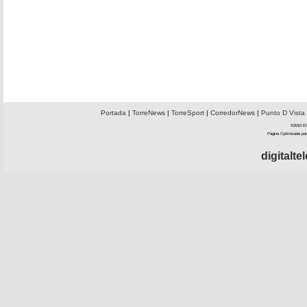
Portada
|
TorreNews
|
TorreSport
|
CorredorNews
|
Punto D Vista
©2010 El 
Página Optimizada par
digitalt