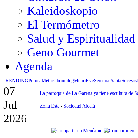
Kaleidoskopio
El Termómetro
Salud y Espiritualidad
Geno Gourmet
Agenda
TRENDING
Púnica
Metro
Choniblog
MetroEste
Semana Santa
Sucesos
07
La parroquia de La Garena ya tiene escultura de S
Jul
Zona Este
-
Sociedad Alcalá
2026