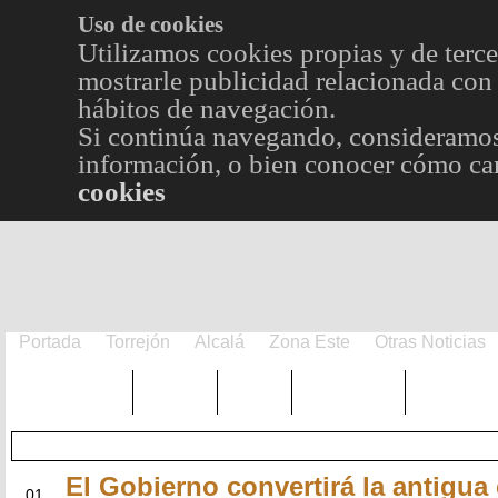
Uso de cookies
Utilizamos cookies propias y de terce
mostrarle publicidad relacionada con 
hábitos de navegación.
Si continúa navegando, consideramos
información, o bien conocer cómo cam
cookies
Portada
Torrejón
Alcalá
Zona Este
Otras Noticias
TRENDING
Púnica
Metro
Choniblog
MetroEst
El Gobierno convertirá la antigua 
JUL
01