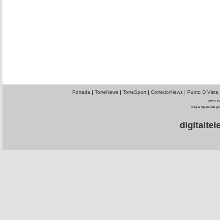
Portada
|
TorreNews
|
TorreSport
|
CorredorNews
|
Punto D Vista
©2010 El 
Página Optimizada par
digitalt