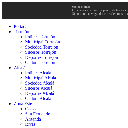
Uso de cookies
Utilizamos cookies propias y de terceros 
Si continúa navegando, consideramos que
Portada
Torrejón
Política Torrejón
Municipal Torrejón
Sociedad Torrejón
Sucesos Torrejón
Deportes Torrejón
Cultura Torrejón
Alcalá
Política Alcalá
Municipal Alcalá
Sociedad Alcalá
Sucesos Alcalá
Deportes Alcalá
Cultura Alcalá
Zona Este
Coslada
San Fernando
Arganda
Rivas