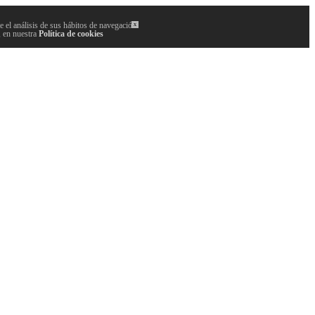
 el análisis de sus hábitos de navegación.
x
, en nuestra
Política de cookies