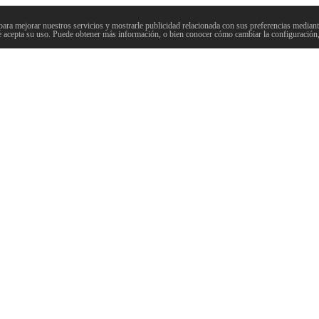
para mejorar nuestros servicios y mostrarle publicidad relacionada con sus preferencias mediante
 acepta su uso. Puede obtener más información, o bien conocer cómo cambiar la configuración