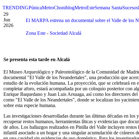
TRENDING
Púnica
Metro
Choniblog
MetroEste
Semana Santa
Sucesos
29
Jun
El MARPA estrena un documental sobre el Valle de los N
2026
Zona Este
-
Sociedad Alcalá
Se presenta esta tarde en Alcalá
El Museo Arqueológico y Paleontológico de la Comunidad de Madrid 
documental "El Valle de los Neandertales", una producción que acerc
estudio de la evolución humana. La proyección, que se celebrará en 
completar aforo, estará acompañada por un coloquio posterior con algu
Enrique Baquedano y Juan Luis Arsuaga, así como los directores del 
como "El Valle de los Neandertales", donde se localizan los yacimien
sobre esta especie humana.
Las investigaciones desarrolladas durante las últimas décadas en los 
recuperar restos humanos, herramientas líticas y evidencias que docu
de años. Los hallazgos realizados en Pinilla del Valle incluyen rest
infantil asociado a un hogar y una singular acumulación de cráneos de
en una cavidad sin evidencias de uso doméstico. Para los investigado