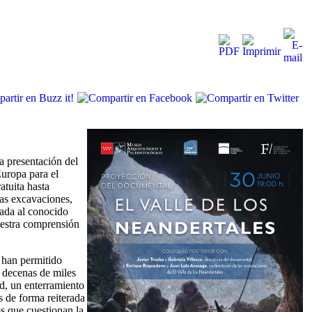
 presentación del
Europa para el
tuita hasta
las excavaciones,
lada al conocido
uestra comprensión
, han permitido
 decenas de miles
d, un enterramiento
s de forma reiterada
s que cuestionan la