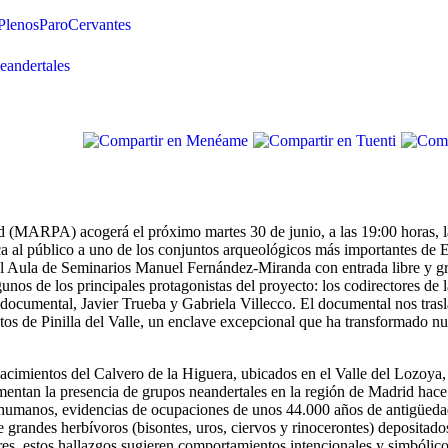
Plenos
Paro
Cervantes
eandertales
(MARPA) acogerá el próximo martes 30 de junio, a las 19:00 horas, la
a al público a uno de los conjuntos arqueológicos más importantes de 
el Aula de Seminarios Manuel Fernández-Miranda con entrada libre y gra
nos de los principales protagonistas del proyecto: los codirectores de 
documental, Javier Trueba y Gabriela Villecco. El documental nos tras
tos de Pinilla del Valle, un enclave excepcional que ha transformado n
yacimientos del Calvero de la Higuera, ubicados en el Valle del Lozoya
mentan la presencia de grupos neandertales en la región de Madrid hace
os humanos, evidencias de ocupaciones de unos 44.000 años de antigüeda
 grandes herbívoros (bisontes, uros, ciervos y rinocerontes) depositado
res, estos hallazgos sugieren comportamientos intencionales y simbólico