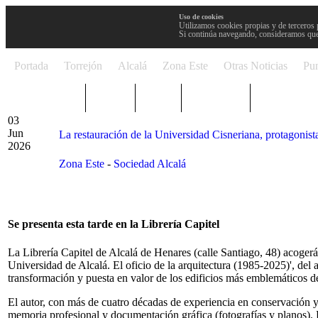
Uso de cookies
Utilizamos cookies propias y de terceros 
Si continúa navegando, consideramos que
Portada
Torrejón
Alcalá
Zona Este
Otras Noticias
Pun
TRENDING
Púnica
Metro
Choniblog
MetroEste
03
Jun
La restauración de la Universidad Cisneriana, protagonista
2026
Zona Este
-
Sociedad Alcalá
Se presenta esta tarde en la Librería Capitel
La Librería Capitel de Alcalá de Henares (calle Santiago, 48) acogerá 
Universidad de Alcalá. El oficio de la arquitectura (1985-2025)', de
transformación y puesta en valor de los edificios más emblemáticos 
El autor, con más de cuatro décadas de experiencia en conservación y
memoria profesional y documentación gráfica (fotografías y planos). L