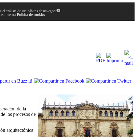
 el análisis de sus hábitos de navegación.
x
, en nuestra
Política de cookies
peración de la
 de los procesos de
ón arquitectónica,