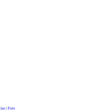
cias
|
Foro