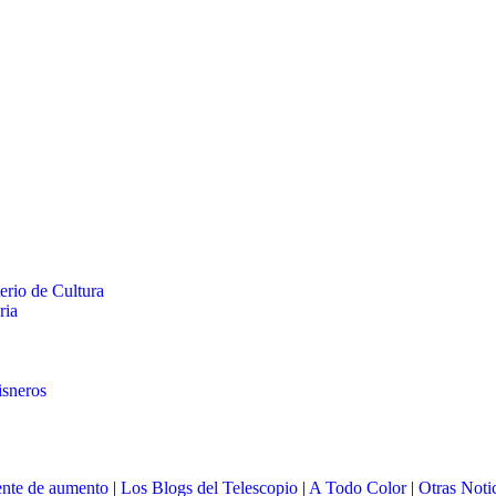
terio de Cultura
ria
isneros
nte de aumento
|
Los Blogs del Telescopio
|
A Todo Color
|
Otras Noti