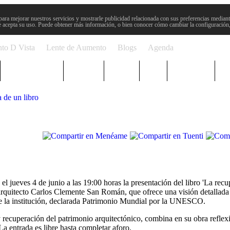
para mejorar nuestros servicios y mostrarle publicidad relacionada con sus preferencias mediante
 acepta su uso. Puede obtener más información, o bien conocer cómo cambiar la configuración
to D Vista
Lente de Aumento
Blogs
Agenda
Semana Santa
Sucesos
Plenos
Paro
Cervantes
 de un libro
el jueves 4 de junio a las 19:00 horas la presentación del libro 'La recu
l arquitecto Carlos Clemente San Román, que ofrece una visión detallada
de la institución, declarada Patrimonio Mundial por la UNESCO.
 recuperación del patrimonio arquitectónico, combina en su obra reflexi
a entrada es libre hasta completar aforo.