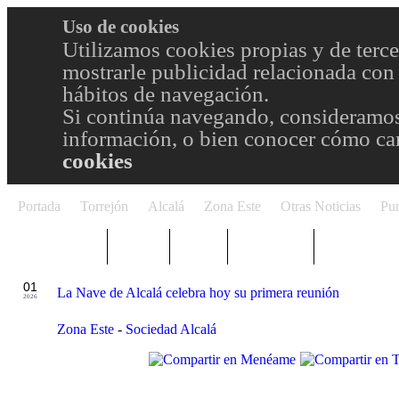
Uso de cookies
Utilizamos cookies propias y de terce
mostrarle publicidad relacionada con 
hábitos de navegación.
Si continúa navegando, consideramos
información, o bien conocer cómo cam
cookies
Portada
Torrejón
Alcalá
Zona Este
Otras Noticias
Pun
TRENDING
Púnica
Metro
Choniblog
MetroEste
JUN
01
La Nave de Alcalá celebra hoy su primera reunión
2026
Zona Este
-
Sociedad Alcalá