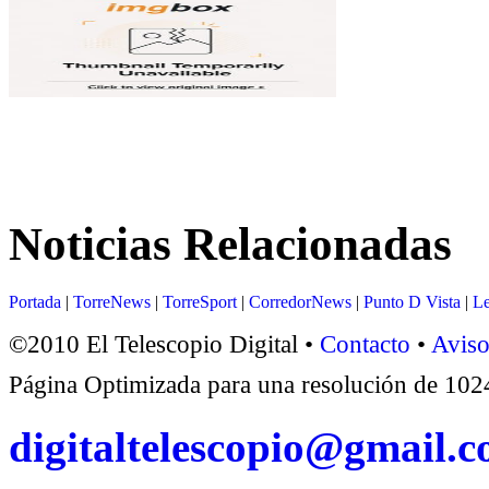
Noticias Relacionadas
Portada
|
TorreNews
|
TorreSport
|
CorredorNews
|
Punto D Vista
|
Le
©2010 El Telescopio Digital •
Contacto
•
Aviso
Página Optimizada para una resolución de 1
digitaltelescopio@gmail.