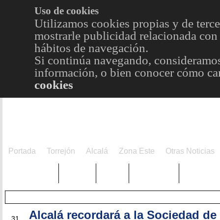
Uso de cookies
Utilizamos cookies propias y de terce
mostrarle publicidad relacionada con 
hábitos de navegación.
Si continúa navegando, consideramos
información, o bien conocer cómo cam
cookies
Portada
Torrejón
Alcalá
Zona Este
Otras Noticias
TRENDING
Púnica
Metro
Choniblog
MetroEst
Alcalá recordará a la Sociedad de
MAY
31