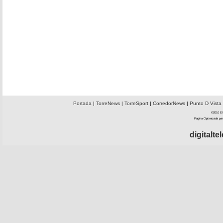
Portada
|
TorreNews
|
TorreSport
|
CorredorNews
|
Punto D Vista
©2010 El 
Página Optimizada par
digitalt