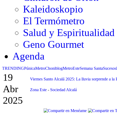
Kaleidoskopio
El Termómetro
Salud y Espiritualidad
Geno Gourmet
Agenda
TRENDING
Púnica
Metro
Choniblog
MetroEste
Semana Santa
Sucesos
19
Viernes Santo Alcalá 2025: La lluvia sorprende a la 
Abr
Zona Este
-
Sociedad Alcalá
2025