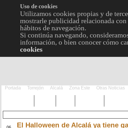
Uso de cookies
Utilizamos cookies propias y de terce
mostrarle publicidad relacionada con 
hábitos de navegación.
Si continúa navegando, consideramos
información, o bien conocer cómo cam
cookies
Portada
Torrejón
Alcalá
Zona Este
Otras Noticias
TRENDING
Púnica
Metro
Choniblog
MetroEst
El Halloween de Alcalá ya tiene 
NOV
06