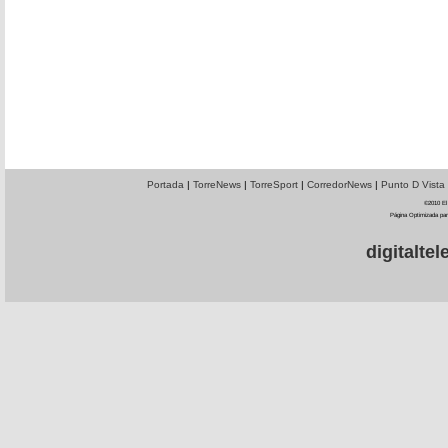
Portada
|
TorreNews
|
TorreSport
|
CorredorNews
|
Punto D Vista
©2010 El 
Página Optimizada par
digitalt