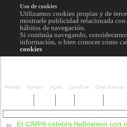
Uso de cookies
Utilizamos cookies propias y de terce
mostrarle publicidad relacionada con 
hábitos de navegación.
Si continúa navegando, consideramos
información, o bien conocer cómo cam
cookies
Portada
Torrejón
Alcalá
Zona Este
Otras Noticias
TRENDING
Púnica
Metro
Choniblog
MetroEst
El CIMPA celebra Halloween con 
OCT
27