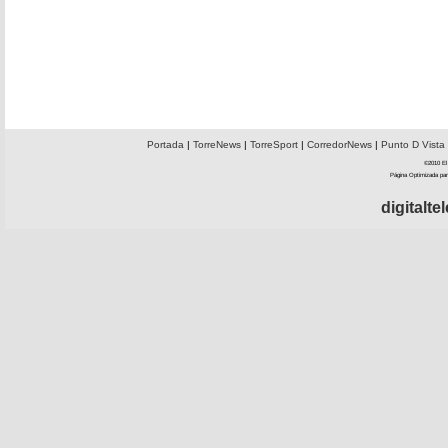
Portada
|
TorreNews
|
TorreSport
|
CorredorNews
|
Punto D Vista
©2010 El 
Página Optimizada par
digitalt