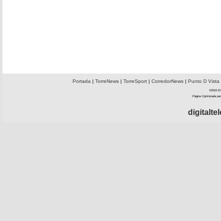
Portada
|
TorreNews
|
TorreSport
|
CorredorNews
|
Punto D Vista
©2010 El 
Página Optimizada par
digitalt