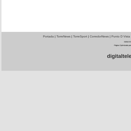
Portada
|
TorreNews
|
TorreSport
|
CorredorNews
|
Punto D Vista
©2010 El 
Página Optimizada par
digitalt