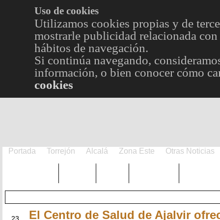
Uso de cookies
Utilizamos cookies propias y de terce
mostrarle publicidad relacionada con 
hábitos de navegación.
Si continúa navegando, consideramos
información, o bien conocer cómo cam
cookies
Portada
Torrejón
Alcalá
Zona Este
Otras Noticias
TRENDING
Púnica
Metro
Choniblog
MetroEst
El Centro de Salud de Ajalvir ofre
OCT
23