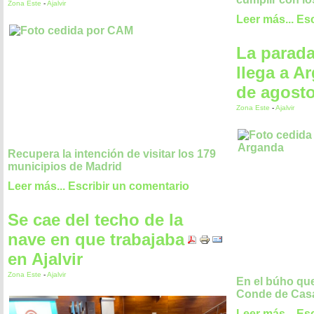
Zona Este
-
Ajalvir
Leer más...
Esc
La parad
llega a A
de agost
Zona Este
-
Ajalvir
Recupera la intención de visitar los 179
municipios de Madrid
Leer más...
Escribir un comentario
Se cae del techo de la
nave en que trabajaba
en Ajalvir
Zona Este
-
Ajalvir
En el búho que
Conde de Cas
Leer más...
Esc