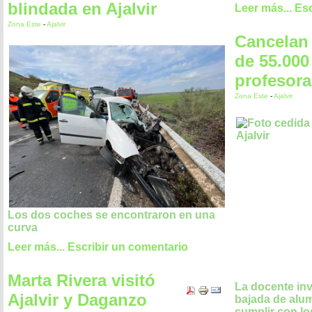
blindada en Ajalvir
Leer más...
Esc
Zona Este
-
Ajalvir
Cancelan
de 55.000
profesora
Zona Este
-
Ajalvir
Los dos coches se encontraron en una
curva
Leer más...
Escribir un comentario
Marta Rivera visitó
La docente invi
Ajalvir y Daganzo
bajada de alu
cumplir con l