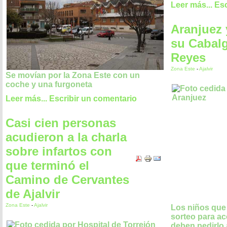
Leer más...
Esc
Aranjuez 
su Cabalg
Reyes
Zona Este
-
Ajalvir
Se movían por la Zona Este con un
coche y una furgoneta
Leer más...
Escribir un comentario
Casi cien personas
acudieron a la charla
sobre infartos con
que terminó el
Camino de Cervantes
de Ajalvir
Zona Este
-
Ajalvir
Los niños que 
sorteo para a
deben pedirlo 