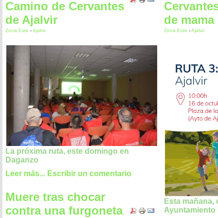
Camino de Cervantes
Cervantes
de Ajalvir
de mama
Zona Este
-
Ajalvir
Zona Este
-
Ajalvir
La próxima ruta, este domingo en
Daganzo
Leer más...
Escribir un comentario
Muere tras chocar
Esta mañana, c
contra una furgoneta
Ayuntamiento