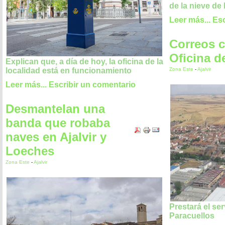
de la nieve de
Leer más...
Esc
Correos c
Oficina de
Explican que, a día de hoy, la oficina de la
Zona Este
-
Ajalvir
localidad está en funcionamiento
Leer más...
Escribir un comentario
Desmantelan una
banda que robaba
naves en Ajalvir y
Loeches
Zona Este
-
Ajalvir
Prestará el ser
Paracuellos