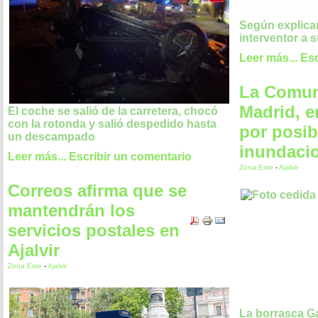
Según explican
interventor a 
Leer más...
Esc
La Comun
Madrid, e
El coche se salió de la carretera, chocó
con la rotonda y salió despedido hasta
por posib
un descampado
inundaci
Leer más...
Escribir un comentario
Zona Este
-
Ajalvir
Correos afirma que se
mantendrán los
servicios postales en
Ajalvir
Zona Este
-
Ajalvir
La borrasca Ga