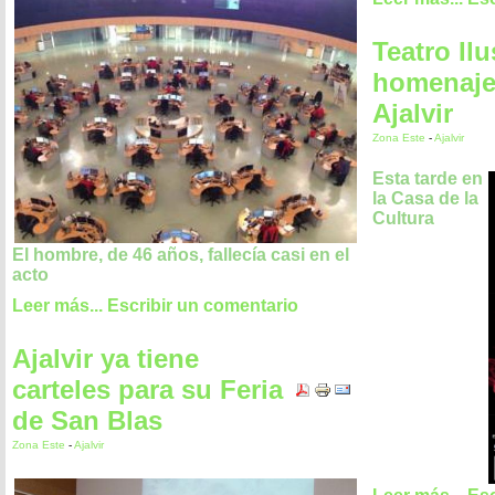
Teatro Ilu
homenaje
Ajalvir
Zona Este
-
Ajalvir
Esta tarde en
la Casa de la
Cultura
El hombre, de 46 años, fallecía casi en el
acto
Leer más...
Escribir un comentario
Ajalvir ya tiene
carteles para su Feria
de San Blas
Zona Este
-
Ajalvir