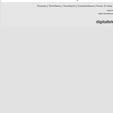
Portada
|
TorreNews
|
TorreSport
|
CorredorNews
|
Punto D Vista
©2010 El 
Página Optimizada par
digitalt