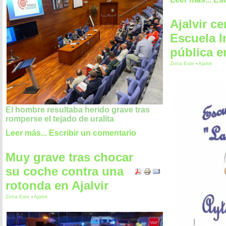
Ajalvir ce
Escuela In
pública e
Zona Este
-
Ajalvir
El hombre resultaba herido grave tras
romperse el tejado de uralita
Leer más...
Escribir un comentario
Muy grave tras chocar
su coche contra una
rotonda en Ajalvir
Zona Este
-
Ajalvir