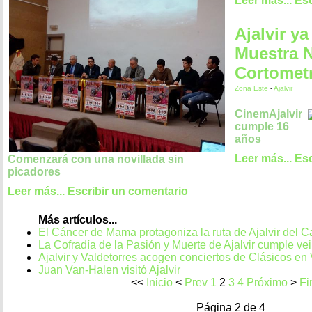
Leer más...
Esc
Ajalvir y
Muestra N
Cortomet
Zona Este
-
Ajalvir
CinemAjalvir
cumple 16
años
Leer más...
Esc
Comenzará con una novillada sin
picadores
Leer más...
Escribir un comentario
Más artículos...
El Cáncer de Mama protagoniza la ruta de Ajalvir del 
La Cofradía de la Pasión y Muerte de Ajalvir cumple ve
Ajalvir y Valdetorres acogen conciertos de Clásicos en
Juan Van-Halen visitó Ajalvir
<<
Inicio
<
Prev
1
2
3
4
Próximo
>
Fi
Página 2 de 4