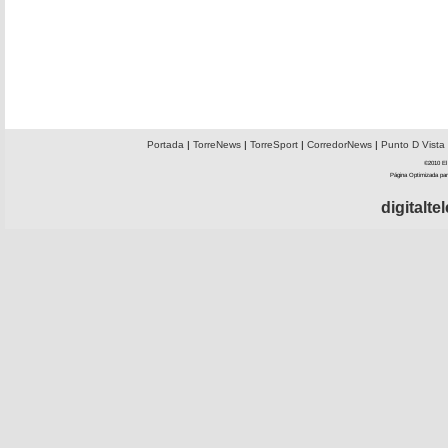
Portada
|
TorreNews
|
TorreSport
|
CorredorNews
|
Punto D Vista
©2010 El 
Página Optimizada par
digitalt