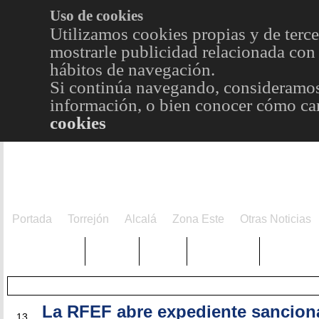
Uso de cookies
Utilizamos cookies propias y de terce
mostrarle publicidad relacionada con 
hábitos de navegación.
Si continúa navegando, consideramos
información, o bien conocer cómo cam
cookies
Portada
Torrejón
Alcalá
Zona Este
Otras Noticias
TRENDING
Púnica
Metro
Choniblog
MetroEst
La RFEF abre expediente sancion
NOV
13