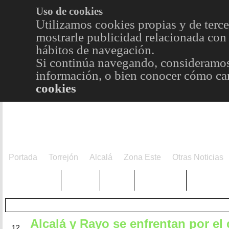
Uso de cookies
Utilizamos cookies propias y de terce
mostrarle publicidad relacionada con 
hábitos de navegación.
Si continúa navegando, consideramos
información, o bien conocer cómo cam
cookies
Portada
Torrejón
Alcalá
Zona Este
Otras Noticias
TRENDING
Púnica
Metro
Choniblog
MetroEst
Alcalá y Rayo se enfrentan por e
NOV
12