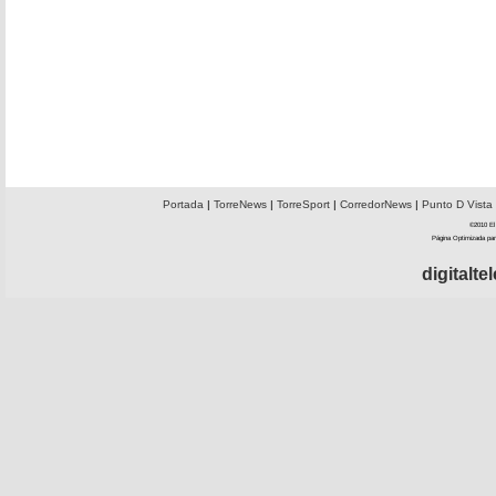
Portada
|
TorreNews
|
TorreSport
|
CorredorNews
|
Punto D Vista
©2010 El 
Página Optimizada par
digitalt