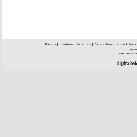
Portada
|
TorreNews
|
TorreSport
|
CorredorNews
|
Punto D Vista
©2010 El 
Página Optimizada par
digitalt