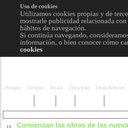
Uso de cookies
Utilizamos cookies propias y de terce
mostrarle publicidad relacionada con 
hábitos de navegación.
Si continúa navegando, consideramos
información, o bien conocer cómo cam
cookies
Portada
Torrejón
Alcalá
Zona Este
Otras Noticias
TRENDING
Púnica
Metro
Choniblog
MetroEst
Comienzan las obras de las nueva
JUL
12