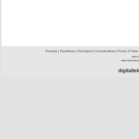
Portada
|
TorreNews
|
TorreSport
|
CorredorNews
|
Punto D Vista
©2010 El 
Página Optimizada par
digitalt