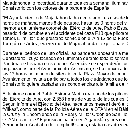
Majadahonda lo recordará durante toda esta semana, iluminan
Consistorio con los colores de la bandera de España.
"El Ayuntamiento de Majadahonda ha decretado tres días de lut
horas de mañana martes 8 de octubre, hasta las 9 horas del v
memoria del teniente coronel del Ejército del Aire, Pablo Estrad
pasado 4 de octubre en el accidente del caza F18 que pilotab
Teruel. El militar, que prestaba servicio en el Ala 12 de la Fu
Torrejón de Ardoz, era vecino de Majadahonda", explicaba el 
Durante el periodo de luto oficial, las banderas ondearán a m
Consistorial, cuya fachada se iluminará durante toda la seman
Bandera de España en su honor. Además, se suspenderán todos
organizados por el Ayuntamiento. Asimismo, se ha convocado 
las 12 horas un minuto de silencio en la Plaza Mayor del munic
Ayuntamiento invita a participar a todos los ciudadanos que lo
Consistorio quiere trasladar sus condolencias a la familia del mi
El teniente coronel Pablo Estrada Martín era uno de los pilo
del Ejército del Aire, con 2.358 horas de vuelo, de las cuales,
Según informa el Ejército del Aire, hace unos meses lideró el
“Vilkas”, como parte de la Policía Aérea de la OTAN en el Bál
la Cruz y la Encomienda de la Real y Militar Orden de San H
OTAN no art.5 ISAF por su actuación en Afganistán y tres con
Aeronáutico. Acababa de cumplir 49 años, estaba casado y era