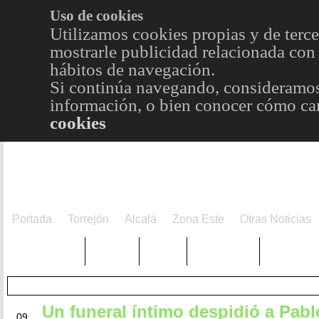
Uso de cookies
Utilizamos cookies propias y de terce
mostrarle publicidad relacionada con 
hábitos de navegación.
Si continúa navegando, consideramos
información, o bien conocer cómo cam
cookies
Portada
Torrejón
Alcalá
Zona Este
Otras Noticias
TRENDING
Púnica
Metro
Choniblog
MetroEst
Un funeral íntimo despidió a Pabl
OCT
09