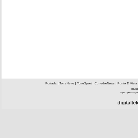
Portada
|
TorreNews
|
TorreSport
|
CorredorNews
|
Punto D Vista
©2010 El 
Página Optimizada par
digitalt