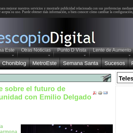
para mejorar nuestros servicios y mostrarle publicidad relacionada con sus preferencias mediante
 acepta su uso. Puede obtener más información, o bien conocer cómo cambiar la configuración
na Este
Otras Noticias
Punto D Vista
Lente de Aumento
Choniblog
MetroEste
Semana Santa
Sucesos
Tele
 sobre el futuro de
munidad con Emilio Delgado
la
Carmona