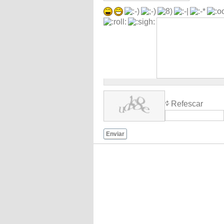
Refescar
Enviar