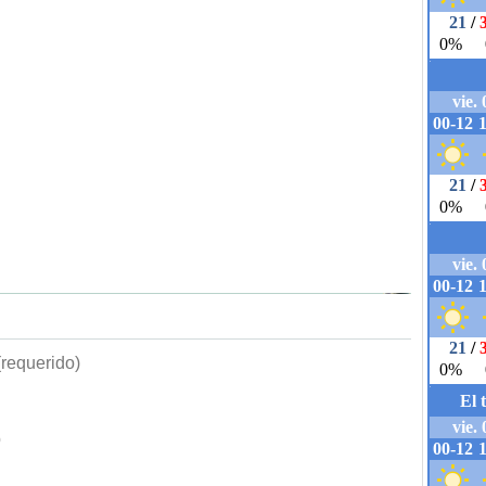
requerido)
b