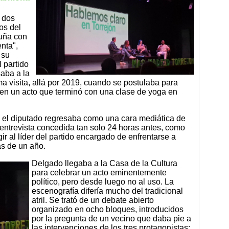
e dos
os del
luña con
enta",
 su
 partido
saba a la
a visita, allá por 2019, cuando se postulaba para
 en un acto que terminó con una clase de yoga en
6 el diputado regresaba como una cara mediática de
a entrevista concedida tan solo 24 horas antes, como
ir al líder del partido encargado de enfrentarse a
ás de un año.
Delgado llegaba a la Casa de la Cultura
para celebrar un acto eminentemente
político, pero desde luego no al uso. La
escenografía difería mucho del tradicional
atril. Se trató de un debate abierto
organizado en ocho bloques, introducidos
por la pregunta de un vecino que daba pie a
las intervenciones de los tres protagonistas: