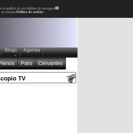
 el análisis de sus hábitos de navegación.
x
, en nuestra
Política de cookies
Blogs
Agenda
Plenos
Paro
Cervantes
scopio TV