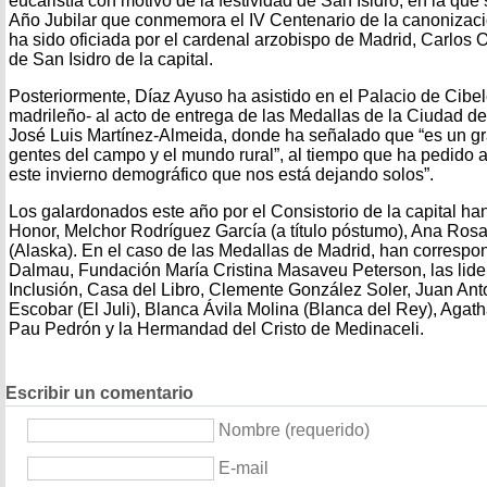
eucaristía con motivo de la festividad de San Isidro, en la que
Año Jubilar que conmemora el IV Centenario de la canonizaci
ha sido oficiada por el cardenal arzobispo de Madrid, Carlos 
de San Isidro de la capital.
Posteriormente, Díaz Ayuso ha asistido en el Palacio de Cibe
madrileño- al acto de entrega de las Medallas de la Ciudad de 
José Luis Martínez-Almeida, donde ha señalado que “es un gra
gentes del campo y el mundo rural”, al tiempo que ha pedido a
este invierno demográfico que nos está dejando solos”.
Los galardonados este año por el Consistorio de la capital han
Honor, Melchor Rodríguez García (a título póstumo), Ana Rosa
(Alaska). En el caso de las Medallas de Madrid, han correspo
Dalmau, Fundación María Cristina Masaveu Peterson, las lide
Inclusión, Casa del Libro, Clemente González Soler, Juan An
Escobar (El Juli), Blanca Ávila Molina (Blanca del Rey), Agat
Pau Pedrón y la Hermandad del Cristo de Medinaceli.
Escribir un comentario
Nombre (requerido)
E-mail