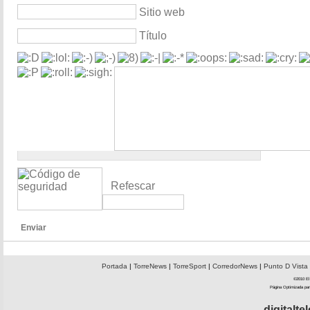
Sitio web
Título
Refescar
Enviar
Portada
|
TorreNews
|
TorreSport
|
CorredorNews
|
Punto D Vista
©2010 El 
Página Optimizada par
digitalt