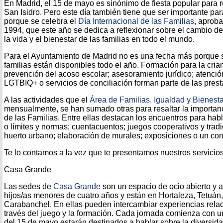
En Madrid, el 15 de mayo es sinónimo de fiesta popular para r
San Isidro. Pero este día también tiene que ser importante pa
porque se celebra el
Día Internacional de las Familias
, aprob
1994, que este año se dedica a reflexionar sobre el cambio d
la vida y el bienestar de las familias en todo el mundo.
Para el Ayuntamiento de Madrid no es una fecha más porque 
familias están disponibles todo el año. Formación para la cria
prevención del acoso escolar; asesoramiento jurídico; atención
LGTBIQ+ o servicios de conciliación forman parte de las pres
A las actividades que el
Área de Familias, Igualdad y Bienesta
mensualmente, se han sumado otras para resaltar la importa
de las Familias. Entre ellas destacan los encuentros para habla
o límites y normas; cuentacuentos; juegos cooperativos y tradi
huerto urbano; elaboración de murales; exposiciones o un co
Te lo contamos a la vez que te presentamos nuestros servicios
Casa Grande
Las sedes de
Casa Grande
son un espacio de ocio abierto y 
hijos/as menores de cuatro años y están en Hortaleza, Tetuán,
Carabanchel. En ellas pueden intercambiar experiencias relac
través del juego y la formación. Cada jornada comienza con 
del 15 de mayo estarán destinados a hablar sobre la diversidad