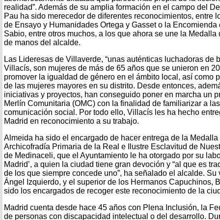
realidad”. Además de su amplia formación en el campo del De
Pau ha sido merecedor de diferentes reconocimientos, entre l
de Ensayo y Humanidades Ortega y Gasset o la Encomienda d
Sabio, entre otros muchos, a los que ahora se une la Medalla
de manos del alcalde.
Las Lideresas de Villaverde, “unas auténticas luchadoras de b
Villacís, son mujeres de más de 65 años que se unieron en 20
promover la igualdad de género en el ámbito local, así como pa
de las mujeres mayores en su distrito. Desde entonces, ademá
iniciativas y proyectos, han conseguido poner en marcha un 
Merlín Comunitaria (OMC) con la finalidad de familiarizar a l
comunicación social. Por todo ello, Villacís les ha hecho entr
Madrid en reconocimiento a su trabajo.
Almeida ha sido el encargado de hacer entrega de la Medalla 
Archicofradía Primaria de la Real e Ilustre Esclavitud de Nu
de Medinaceli, que el Ayuntamiento le ha otorgado por su labo
Madrid’, a quien la ciudad tiene gran devoción y “al que es tra
de los que siempre concede uno”, ha señalado el alcalde. Su
Ángel Izquierdo, y el superior de los Hermanos Capuchinos, 
sido los encargados de recoger este reconocimiento de la ciu
Madrid cuenta desde hace 45 años con Plena Inclusión, la F
de personas con discapacidad intelectual o del desarrollo. Du