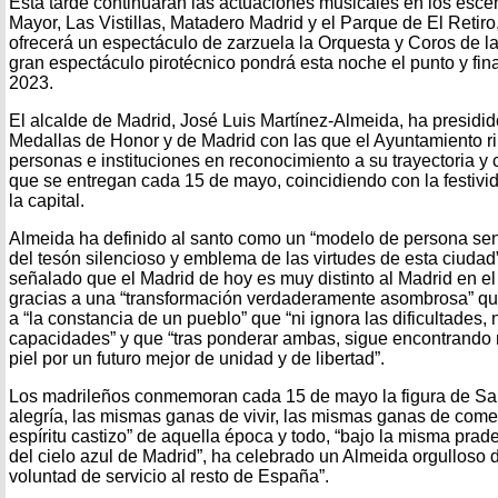
Esta tarde continuarán las actuaciones musicales en los esce
Mayor, Las Vistillas, Matadero Madrid y el Parque de El Retir
ofrecerá un espectáculo de zarzuela la Orquesta y Coros de 
gran espectáculo pirotécnico pondrá esta noche el punto y final
2023.
El alcalde de Madrid, José Luis Martínez-Almeida, ha presidid
Medallas de Honor y de Madrid con las que el Ayuntamiento 
personas e instituciones en reconocimiento a su trayectoria y
que se entregan cada 15 de mayo, coincidiendo con la festivid
la capital.
Almeida ha definido al santo como un “modelo de persona senci
del tesón silencioso y emblema de las virtudes de esta ciudad”
señalado que el Madrid de hoy es muy distinto al Madrid en el 
gracias a una “transformación verdaderamente asombrosa” qu
a “la constancia de un pueblo” que “ni ignora las dificultades,
capacidades” y que “tras ponderar ambas, sigue encontrando 
piel por un futuro mejor de unidad y de libertad”.
Los madrileños conmemoran cada 15 de mayo la figura de San
alegría, las mismas ganas de vivir, las mismas ganas de com
espíritu castizo” de aquella época y todo, “bajo la misma prad
del cielo azul de Madrid”, ha celebrado un Almeida orgulloso 
voluntad de servicio al resto de España”.