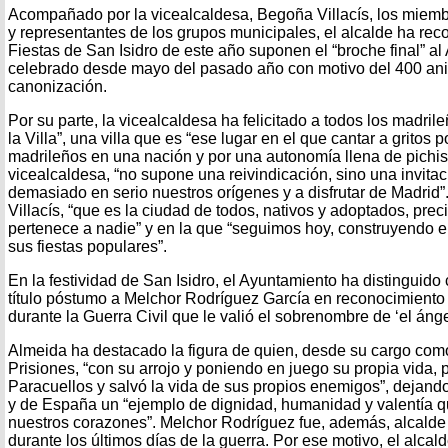
Acompañado por la vicealcaldesa, Begoña Villacís, los miemb
y representantes de los grupos municipales, el alcalde ha rec
Fiestas de San Isidro de este año suponen el “broche final” a
celebrado desde mayo del pasado año con motivo del 400 ani
canonización.
Por su parte, la vicealcaldesa ha felicitado a todos los madrile
la Villa”, una villa que es “ese lugar en el que cantar a gritos p
madrileños en una nación y por una autonomía llena de pichis”
vicealcaldesa, “no supone una reivindicación, sino una invita
demasiado en serio nuestros orígenes y a disfrutar de Madrid
Villacís, “que es la ciudad de todos, nativos y adoptados, pre
pertenece a nadie” y en la que “seguimos hoy, construyendo e
sus fiestas populares”.
En la festividad de San Isidro, el Ayuntamiento ha distinguido
título póstumo a Melchor Rodríguez García en reconocimiento 
durante la Guerra Civil que le valió el sobrenombre de ‘el ángel
Almeida ha destacado la figura de quien, desde su cargo com
Prisiones, “con su arrojo y poniendo en juego su propia vida, 
Paracuellos y salvó la vida de sus propios enemigos”, dejando
y de España un “ejemplo de dignidad, humanidad y valentía 
nuestros corazones”. Melchor Rodríguez fue, además, alcalde
durante los últimos días de la guerra. Por ese motivo, el alc