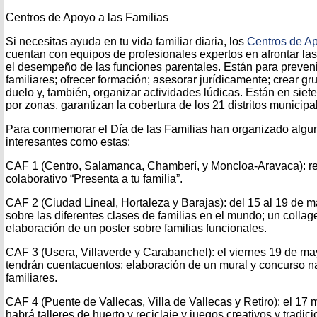
Centros de Apoyo a las Familias
Si necesitas ayuda en tu vida familiar diaria, los
Centros de Ap
cuentan con equipos de profesionales expertos en afrontar las
el desempeño de las funciones parentales. Están para prevenir
familiares; ofrecer formación; asesorar jurídicamente; crear g
duelo y, también, organizar actividades lúdicas. Están en sie
por zonas, garantizan la cobertura de los 21 distritos municipa
Para conmemorar el Día de las Familias han organizado algun
interesantes como estas:
CAF 1 (Centro, Salamanca, Chamberí, y Moncloa-Aravaca): re
colaborativo “Presenta a tu familia”.
CAF 2 (Ciudad Lineal, Hortaleza y Barajas): del 15 al 19 de 
sobre las diferentes clases de familias en el mundo; un collage
elaboración de un poster sobre familias funcionales.
CAF 3 (Usera, Villaverde y Carabanchel): el viernes 19 de may
tendrán cuentacuentos; elaboración de un mural y concurso n
familiares.
CAF 4 (Puente de Vallecas, Villa de Vallecas y Retiro): el 17 
habrá talleres de huerto y reciclaje y juegos creativos y tradici