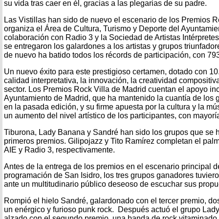
su vida tras caer en él, gracias a las plegarias de su padre.
Las Vistillas han sido de nuevo el escenario de los Premios R
organiza el Área de Cultura, Turismo y Deporte del Ayuntamie
colaboración con Radio 3 y la Sociedad de Artistas Intérprete
se entregaron los galardones a los artistas y grupos triunfador
de nuevo ha batido todos los récords de participación, con 793
Un nuevo éxito para este prestigioso certamen, dotado con 10.
calidad interpretativa, la innovación, la creatividad compositiv
sector. Los Premios Rock Villa de Madrid cuentan el apoyo in
Ayuntamiento de Madrid, que ha mantenido la cuantía de los 
en la pasada edición, y su firme apuesta por la cultura y la mú
un aumento del nivel artístico de los participantes, con mayor
Tiburona, Lady Banana y Sandré han sido los grupos que se h
primeros premios. Gilipojazz y Tito Ramírez completan el pal
AIE y Radio 3, respectivamente.
Antes de la entrega de los premios en el escenario principal de
programación de San Isidro, los tres grupos ganadores tuviero
ante un multitudinario público deseoso de escuchar sus propu
Rompió el hielo Sandré, galardonado con el tercer premio, d
un enérgico y furioso punk rock. Después actuó el grupo Lad
alzado con el segundo premio, una banda de rock vitaminado,