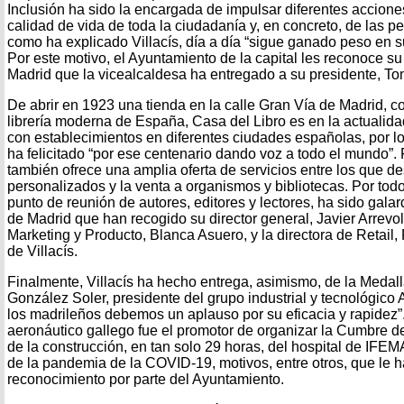
Inclusión ha sido la encargada de impulsar diferentes accione
calidad de vida de toda la ciudadanía y, en concreto, de las 
como ha explicado Villacís, día a día “sigue ganado peso en s
Por este motivo, el Ayuntamiento de la capital les reconoce su
Madrid que la vicealcaldesa ha entregado a su presidente, T
De abrir en 1923 una tienda en la calle Gran Vía de Madrid, c
librería moderna de España, Casa del Libro es en la actualid
con establecimientos en diferentes ciudades españolas, por lo
ha felicitado “por ese centenario dando voz a todo el mundo”. 
también ofrece una amplia oferta de servicios entre los que d
personalizados y la venta a organismos y bibliotecas. Por todo
punto de reunión de autores, editores y lectores, ha sido gal
de Madrid que han recogido su director general, Javier Arrevola
Marketing y Producto, Blanca Asuero, y la directora de Retail,
de Villacís.
Finalmente, Villacís ha hecho entrega, asimismo, de la Meda
González Soler, presidente del grupo industrial y tecnológic
los madrileños debemos un aplauso por su eficacia y rapidez”
aeronáutico gallego fue el promotor de organizar la Cumbre 
de la construcción, en tan solo 29 horas, del hospital de IFEM
de la pandemia de la COVID-19, motivos, entre otros, que le
reconocimiento por parte del Ayuntamiento.