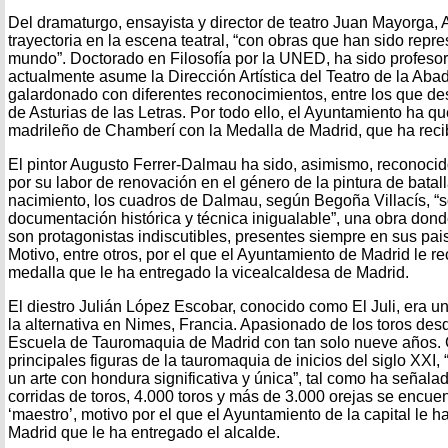
Del dramaturgo, ensayista y director de teatro Juan Mayorga,
trayectoria en la escena teatral, “con obras que han sido repr
mundo”. Doctorado en Filosofía por la UNED, ha sido profesor
actualmente asume la Dirección Artística del Teatro de la Aba
galardonado con diferentes reconocimientos, entre los que de
de Asturias de las Letras. Por todo ello, el Ayuntamiento ha q
madrileño de Chamberí con la Medalla de Madrid, que ha reci
El pintor Augusto Ferrer-Dalmau ha sido, asimismo, reconoci
por su labor de renovación en el género de la pintura de batal
nacimiento, los cuadros de Dalmau, según Begoña Villacís, “s
documentación histórica y técnica inigualable”, una obra donde
son protagonistas indiscutibles, presentes siempre en sus pai
Motivo, entre otros, por el que el Ayuntamiento de Madrid le r
medalla que le ha entregado la vicealcaldesa de Madrid.
El diestro Julián López Escobar, conocido como El Juli, era 
la alternativa en Nimes, Francia. Apasionado de los toros desd
Escuela de Tauromaquia de Madrid con tan solo nueve años.
principales figuras de la tauromaquia de inicios del siglo XXI, 
un arte con hondura significativa y única”, tal como ha señal
corridas de toros, 4.000 toros y más de 3.000 orejas se encuen
‘maestro’, motivo por el que el Ayuntamiento de la capital le 
Madrid que le ha entregado el alcalde.