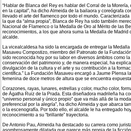
“Hablar de Blanca del Rey es hablar del Corral de la Morería, 
en la capital”, ha dicho Almeida de la bailaora y coreógrafa 
llevado el arte del flamenco por todo el mundo. Caracterizada
la que da “alma propia”, Blanca de Rey ha sido también mere
Nacional de Flamenco o la Medalla de Oro al Mérito de las Bell
reconocimientos, a los que ahora suma la Medalla de Madrid q
alcalde.
La vicealcaldesa ha sido la encargada de entregar la Medalla
Masaveu Compostizo, miembro del Patronato de la Fundació
sido reconocida hoy por su labor en diversos ámbitos como la c
conservación del patrimonio y, de manera especial, ha explicad
divulgación de la cultura y el arte y su contribución a la forma
científica.” La Fundación Masaveu encargó a Jaume Plensa la 
femenina de doce metros de altura que se encuentra expuesta
Corazones, rayas, lunares, estrellas y color, mucho color, for
de Ágatha Ruiz de la Prada. Esta diseñadora madrileña ha co
“universo personal y único propio” que va más allá de la moda
preferencial por la alegría”, ha dicho Almeida y que abarca tam
o la escenografía. Por todo ello, el alcalde le ha entregado h
reconocimiento a su “brillante” trayectoria.
De Antonio Pau, Almeida ha destacado su carrera como jurista, 
asombrosamente dilatada que parece más propia de la ficción 