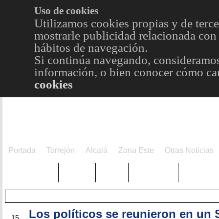
Uso de cookies
Utilizamos cookies propias y de terce
mostrarle publicidad relacionada con 
hábitos de navegación.
Si continúa navegando, consideramos
información, o bien conocer cómo cam
cookies
Portada
Torrejón
Alcalá
Zona Este
Otras Noticias
TRENDING
Púnica
Metro
Choniblog
MetroEst
Los políticos se reunieron en un 
MAY
15