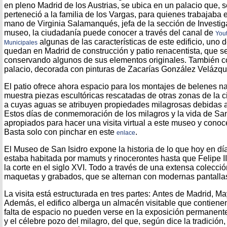
en pleno Madrid de los Austrias, se ubica en un palacio que, s
perteneció a la familia de los Vargas, para quienes trabajaba e
mano de Virginia Salamanqués, jefa de la sección de Investig
museo, la ciudadanía puede conocer a través del canal de
You
algunas de las características de este edificio, uno
Municipales
quedan en Madrid de construcción y patio renacentista, que s
conservando algunos de sus elementos originales. También co
palacio, decorada con pinturas de Zacarías González Velázquez
El patio ofrece ahora espacio para los montajes de belenes n
muestra piezas escultóricas rescatadas de otras zonas de la ciu
a cuyas aguas se atribuyen propiedades milagrosas debidas a 
Estos días de conmemoración de los milagros y la vida de Sa
apropiados para hacer una visita virtual a este museo y conoc
Basta solo con pinchar en este
.
enlace
El Museo de San Isidro expone la historia de lo que hoy en d
estaba habitada por mamuts y rinocerontes hasta que Felipe II
la corte en el siglo XVI. Todo a través de una extensa colecci
maquetas y grabados, que se alternan con modernas pantallas
La visita está estructurada en tres partes: Antes de Madrid, Ma
Además, el edifico alberga un almacén visitable que contiene
falta de espacio no pueden verse en la exposición permanente
y el célebre pozo del milagro, del que, según dice la tradición,