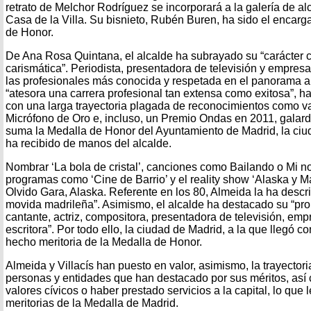
retrato de Melchor Rodríguez se incorporará a la galería de al
Casa de la Villa. Su bisnieto, Rubén Buren, ha sido el encarg
de Honor.
De Ana Rosa Quintana, el alcalde ha subrayado su “carácter 
carismática”. Periodista, presentadora de televisión y empres
las profesionales más conocida y respetada en el panorama a
“atesora una carrera profesional tan extensa como exitosa”, 
con una larga trayectoria plagada de reconocimientos como v
Micrófono de Oro e, incluso, un Premio Ondas en 2011, galar
suma la Medalla de Honor del Ayuntamiento de Madrid, la ciud
ha recibido de manos del alcalde.
Nombrar ‘La bola de cristal’, canciones como Bailando o Mi n
programas como ‘Cine de Barrio’ y el reality show ‘Alaska y M
Olvido Gara, Alaska. Referente en los 80, Almeida la ha descr
movida madrileña”. Asimismo, el alcalde ha destacado su “prolíf
cantante, actriz, compositora, presentadora de televisión, emp
escritora”. Por todo ello, la ciudad de Madrid, a la que llegó co
hecho meritoria de la Medalla de Honor.
Almeida y Villacís han puesto en valor, asimismo, la trayecto
personas y entidades que han destacado por sus méritos, así 
valores cívicos o haber prestado servicios a la capital, lo que 
meritorias de la Medalla de Madrid.