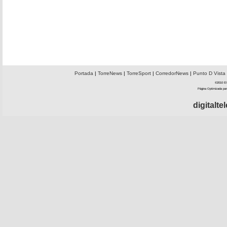
Portada
|
TorreNews
|
TorreSport
|
CorredorNews
|
Punto D Vista
©2010 El 
Página Optimizada par
digitalt