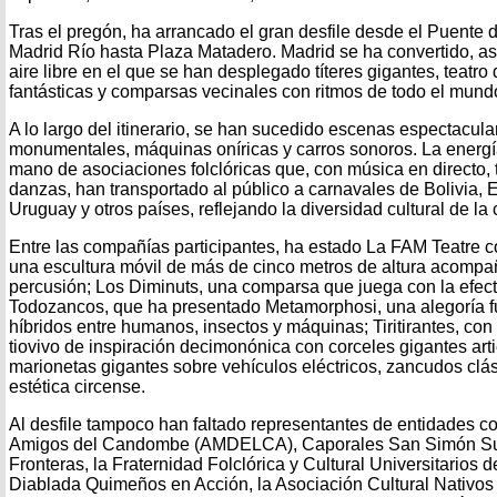
Tras el pregón, ha arrancado el gran desfile desde el Puente 
Madrid Río hasta Plaza Matadero. Madrid se ha convertido, así
aire libre en el que se han desplegado títeres gigantes, teatro d
fantásticas y comparsas vecinales con ritmos de todo el mund
A lo largo del itinerario, se han sucedido escenas espectacula
monumentales, máquinas oníricas y carros sonoros. La energí
mano de asociaciones folclóricas que, con música en directo, t
danzas, han transportado al público a carnavales de Bolivia, 
Uruguay y otros países, reflejando la diversidad cultural de la 
Entre las compañías participantes, ha estado La FAM Teatre 
una escultura móvil de más de cinco metros de altura acompa
percusión; Los Diminuts, una comparsa que juega con la efect
Todozancos, que ha presentado Metamorphosi, una alegoría fu
híbridos entre humanos, insectos y máquinas; Tiritirantes, co
tiovivo de inspiración decimonónica con corceles gigantes art
marionetas gigantes sobre vehículos eléctricos, zancudos clá
estética circense.
Al desfile tampoco han faltado representantes de entidades c
Amigos del Candombe (AMDELCA), Caporales San Simón Sucr
Fronteras, la Fraternidad Folclórica y Cultural Universitarios 
Diablada Quimeños en Acción, la Asociación Cultural Nativo