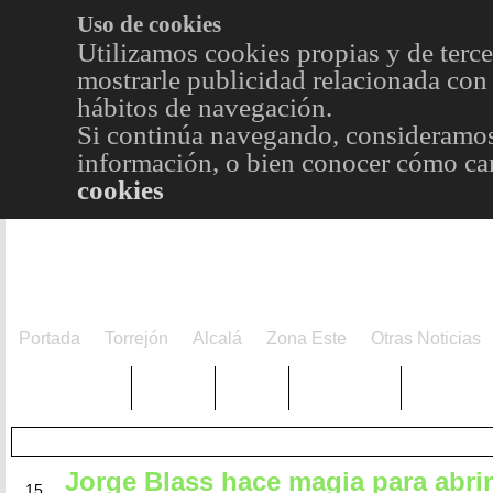
Uso de cookies
Utilizamos cookies propias y de terce
mostrarle publicidad relacionada con 
hábitos de navegación.
Si continúa navegando, consideramos
información, o bien conocer cómo cam
cookies
Portada
Torrejón
Alcalá
Zona Este
Otras Noticias
TRENDING
Púnica
Metro
Choniblog
MetroEst
Jorge Blass hace magia para abrir
FEB
15