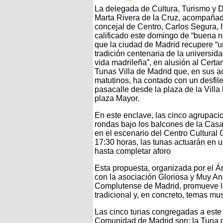
La delegada de Cultura, Turismo y D
Marta Rivera de la Cruz, acompañad
concejal de Centro, Carlos Segura, 
calificado este domingo de “buena no
que la ciudad de Madrid recupere “
tradición centenaria de la universida
vida madrileña”, en alusión al Cert
Tunas Villa de Madrid que, en sus a
matutinos, ha contado con un desfile
pasacalle desde la plaza de la Villa 
plaza Mayor.
En este enclave, las cinco agrupacio
rondas bajo los balcones de la Casa
en el escenario del Centro Cultural G
17:30 horas, las tunas actuarán en u
hasta completar aforo
Esta propuesta, organizada por el Á
con la asociación Gloriosa y Muy A
Complutense de Madrid, promueve la 
tradicional y, en concreto, temas mus
Las cinco tunas congregadas a este
Comunidad de Madrid son: la Tuna d