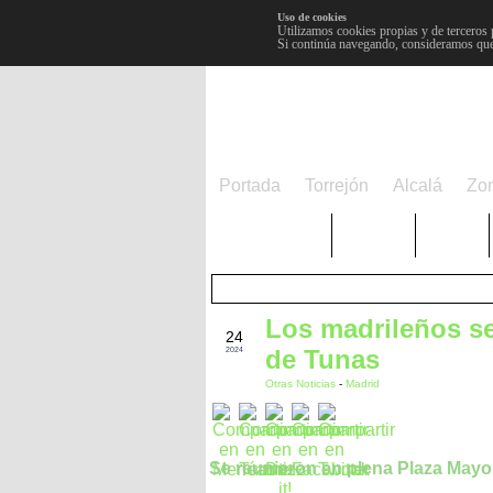
Uso de cookies
Utilizamos cookies propias y de terceros 
Si continúa navegando, consideramos que
Portada
Torrejón
Alcalá
Zo
TRENDING
Púnica
Metro
Los madrileños s
NOV
24
de Tunas
2024
Otras Noticias
-
Madrid
Se reunieron en plena Plaza Mayo