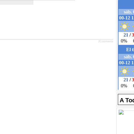
JComments
A To