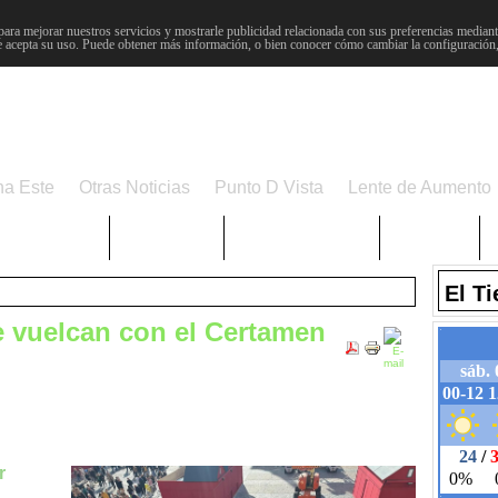
para mejorar nuestros servicios y mostrarle publicidad relacionada con sus preferencias mediante
 acepta su uso. Puede obtener más información, o bien conocer cómo cambiar la configuración
na Este
Otras Noticias
Punto D Vista
Lente de Aumento
Choniblog
MetroEste
Semana Santa
Sucesos
El T
e vuelcan con el Certamen
r