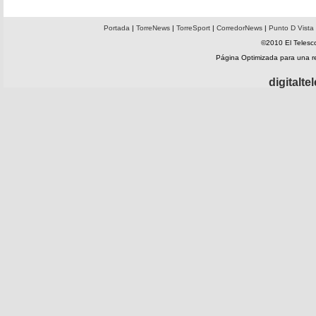
Portada
|
TorreNews
|
TorreSport
|
CorredorNews
|
Punto D Vista
©2010 El Telesco
Página Optimizada para una 
digitalt