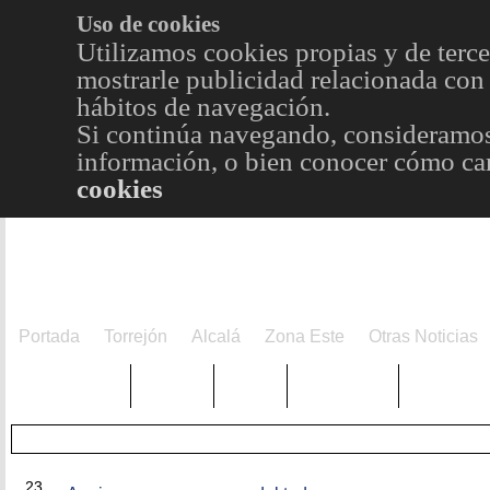
Uso de cookies
Utilizamos cookies propias y de terce
mostrarle publicidad relacionada con 
hábitos de navegación.
Si continúa navegando, consideramos
información, o bien conocer cómo cam
cookies
Portada
Torrejón
Alcalá
Zona Este
Otras Noticias
TRENDING
Púnica
Metro
Choniblog
MetroEst
SEP
23