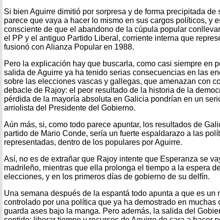
Si bien Aguirre dimitió por sorpresa y de forma precipitada de
parece que vaya a hacer lo mismo en sus cargos políticos, y e
consciente de que el abandono de la cúpula popular conllevaría
el PP y el antiguo Partido Liberal, corriente interna que repr
fusionó con Alianza Popular en 1988.
Pero la explicación hay que buscarla, como casi siempre en polí
salida de Aguirre ya ha tenido serias consecuencias en las en
sobre las elecciones vascas y gallegas, que amenazan con con
debacle de Rajoy: el peor resultado de la historia de la democ
pérdida de la mayoría absoluta en Galicia pondrían en un seri
arriolista del Presidente del Gobierno.
Aún más, si, como todo parece apuntar, los resultados de Galic
partido de Mario Conde, sería un fuerte espaldarazo a las polít
representadas, dentro de los populares por Aguirre.
Así, no es de extrañar que Rajoy intente que Esperanza se va
madrileño, mientras que ella prolonga el tiempo a la espera de
elecciones, y en los primeros días de gobierno de su delfín.
Una semana después de la espantá todo apunta a que es un 
controlado por una política que ya ha demostrado en muchas
guarda ases bajo la manga. Pero además, la salida del Gobier
sentido: liberar tiempo y recursos de Aguirre de cara a hacer po