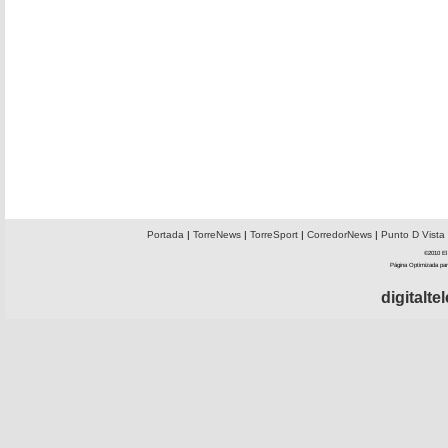
Portada
|
TorreNews
|
TorreSport
|
CorredorNews
|
Punto D Vista
©2010 El 
Página Optimizada par
digitalt