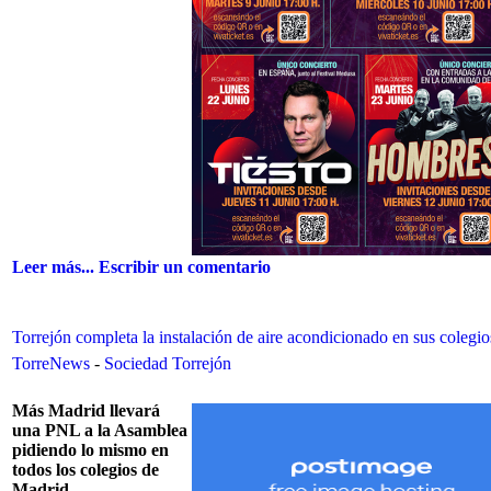
Leer más...
Escribir un comentario
Torrejón completa la instalación de aire acondicionado en sus colegio
TorreNews
-
Sociedad Torrejón
Más Madrid llevará
una PNL a la Asamblea
pidiendo lo mismo en
todos los colegios de
Madrid