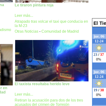
una
Le tiraron pintura roja
Leer más...
Atrapado tras volcar el taxi que conducia en
El T
la M-23
hadismo
Otras Noticias
-
Comunidad de Madrid
El taxista resultaba herido leve
or en
dad
Leer más...
Retiran la acusación para dos de los tres
acusados del crimen de Torrejón