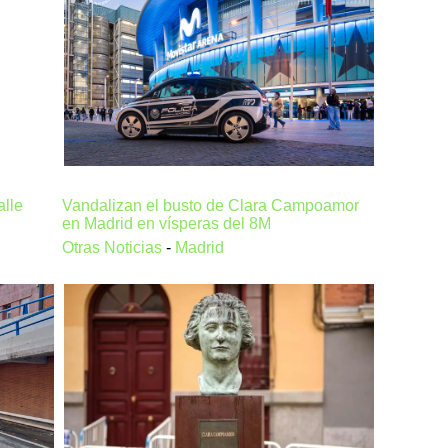
alle
Vandalizan el busto de Clara Campoamor
en Madrid en vísperas del 8M
Otras Noticias
-
Madrid