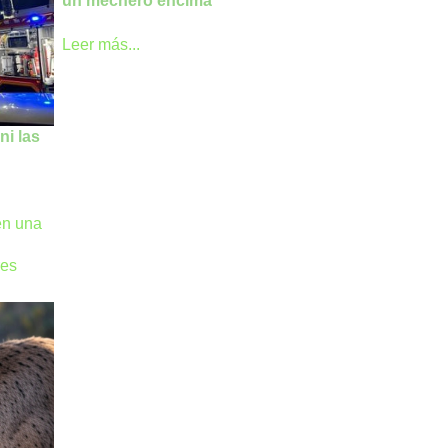
un mechero encima
Leer más...
i las
en una
res