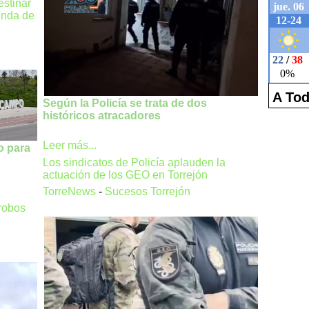
estinar
ienda de
A Tod
Según la Policía se trata de dos
históricos atracadores
Leer más...
o para
Los sindicatos de Policía aplauden la
actuación de los GEO en Torrejón
TorreNews
-
Sucesos Torrejón
 robos