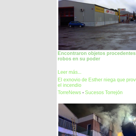
Encontraron objetos procedentes
robos en su poder
Leer más...
El exnovio de Esther niega que pro
el incendio
TorreNews
-
Sucesos Torrejón