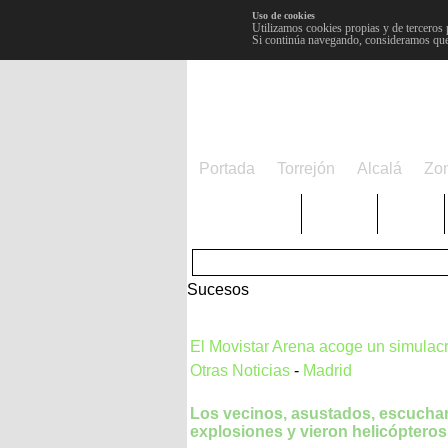
Uso de cookies
Utilizamos cookies propias y de terceros 
Si continúa navegando, consideramos que
Portada
Torrejón
Alcalá
Zo
TRENDING
Púnica
Metro
Sucesos
El Movistar Arena acoge un simulac
Otras Noticias
-
Madrid
Los vecinos, asustados, escucha
explosiones y vieron helicópteros