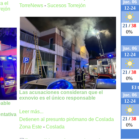
a el
TorreNews
-
Sucesos Torrejón
rejón
Las acusaciones consideran que el
exnovio es el único responsable
pable
Leer más...
ntativa
Detienen al presunto pirómano de Coslada
Zona Este
-
Coslada