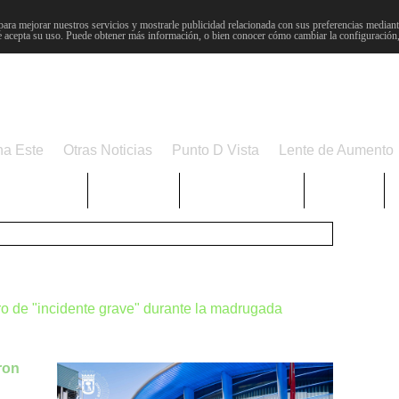
para mejorar nuestros servicios y mostrarle publicidad relacionada con sus preferencias mediante
 acepta su uso. Puede obtener más información, o bien conocer cómo cambiar la configuración
na Este
Otras Noticias
Punto D Vista
Lente de Aumento
Choniblog
MetroEste
Semana Santa
Sucesos
ro de "incidente grave" durante la madrugada
ron