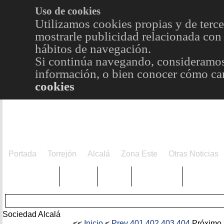
Uso de cookies
Utilizamos cookies propias y de terce
mostrarle publicidad relacionada con 
hábitos de navegación.
Si continúa navegando, consideramos
información, o bien conocer cómo cam
cookies
Portada
Torrejón
Alcalá
Zona Este
Otras Noticias
TRENDING
Púnica
Metro
Choniblog
MetroEst
Sociedad Alcalá
<<
Inicio
<
Prev
401
402
403
404
Próximo