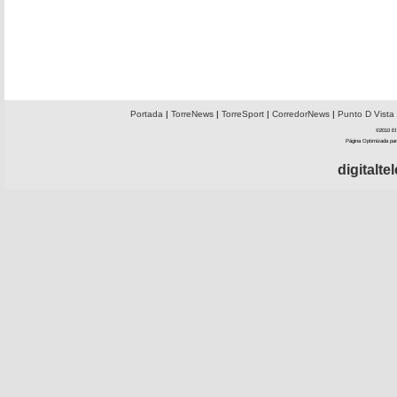
Portada
|
TorreNews
|
TorreSport
|
CorredorNews
|
Punto D Vista
©2010 El 
Página Optimizada par
digitalt