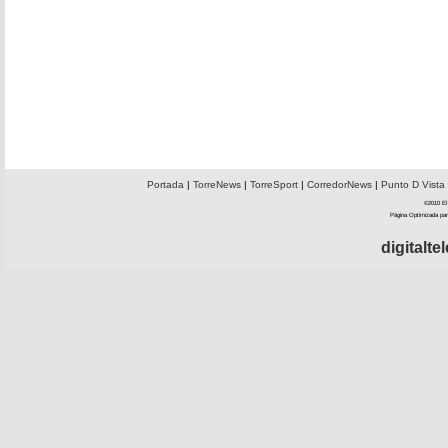
Portada
|
TorreNews
|
TorreSport
|
CorredorNews
|
Punto D Vista
©2010 El 
Página Optimizada par
digitalt