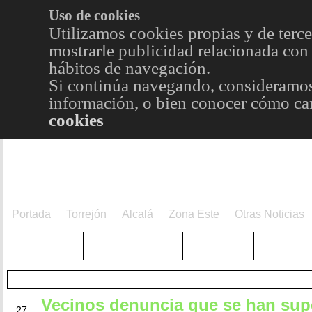
Uso de cookies
Utilizamos cookies propias y de terce
mostrarle publicidad relacionada con 
hábitos de navegación.
Si continúa navegando, consideramos
información, o bien conocer cómo cam
cookies
Portada
Torrejón
Alcalá
Zona Este
Otras Noticias
TRENDING
Púnica
Metro
Choniblog
MetroEst
Vecinos denuncia que se han sup
AGO
27