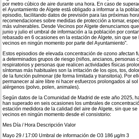
por metro cúbico de aire durante una hora. En caso de supera
el Ayuntamiento de Algete está obligado a informar a la pobla
episodio, facilitando datos de previsión para las próximas hor
recomendaciones sobre medidas de protección a tomar, especi
más vulnerables. Desde Vecinos por Algete denunciamos que
junio y julio el umbral de información a la población por cont
rebasado en 6 ocasiones en la estación de Algete, sin que s
vecinos en ningún momento por parte del Ayuntamiento”.
Estos episodios de elevada concentración de ozono afectan
a determinados grupos de riesgo (niños, ancianos, personas
respiratorios y personas que realicen actividades físicas prolon
síntomas más habituales son la irritación de los ojos, tos, dol
de la función pulmonar (de forma limitada y transitoria). Por e
permanecer al aire libre ni hacer esfuerzos prolongados al sol 
alérgenos (polvo, polen, animales).
Según datos de la Comunidad de Madrid de este año 2025, ha
han superado en seis ocasiones los umbrales de concentraci
estación medidora de la calidad del aire de Algete, sin que se
vecinos en ningún momento desde el consistorio:
Mes Día / Hora Descripción Valor
Mayo 29 / 17:00 Umbral de información de O3 186 µg/m 3