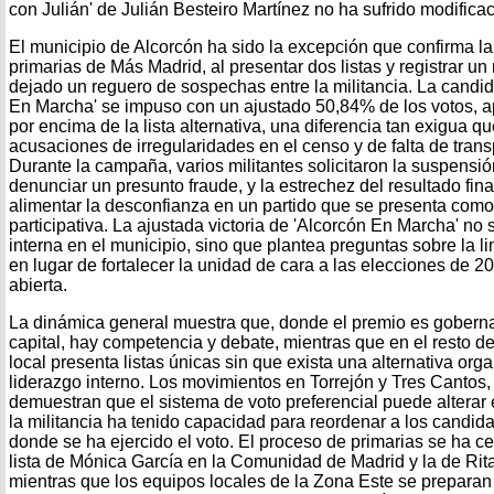
con Julián' de Julián Besteiro Martínez no ha sufrido modifica
El municipio de Alcorcón ha sido la excepción que confirma la
primarias de Más Madrid, al presentar dos listas y registrar u
dejado un reguero de sospechas entre la militancia. La candida
En Marcha' se impuso con un ajustado 50,84% de los votos, 
por encima de la lista alternativa, una diferencia tan exigua q
acusaciones de irregularidades en el censo y de falta de tran
Durante la campaña, varios militantes solicitaron la suspensió
denunciar un presunto fraude, y la estrechez del resultado fin
alimentar la desconfianza en un partido que se presenta com
participativa. La ajustada victoria de 'Alcorcón En Marcha' no s
interna en el municipio, sino que plantea preguntas sobre la 
en lugar de fortalecer la unidad de cara a las elecciones de 2
abierta.
La dinámica general muestra que, donde el premio es gobern
capital, hay competencia y debate, mientras que en el resto de
local presenta listas únicas sin que exista una alternativa org
liderazgo interno. Los movimientos en Torrejón y Tres Cantos,
demuestran que el sistema de voto preferencial puede alterar e
la militancia ha tenido capacidad para reordenar a los candid
donde se ha ejercido el voto. El proceso de primarias se ha cer
lista de Mónica García en la Comunidad de Madrid y la de Rita
mientras que los equipos locales de la Zona Este se preparan