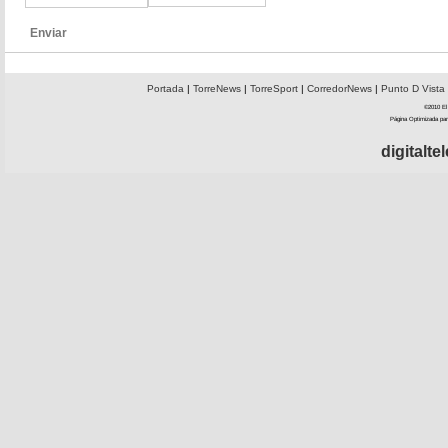
Enviar
Portada
|
TorreNews
|
TorreSport
|
CorredorNews
|
Punto D Vista
©2010 El 
Página Optimizada par
digitalt