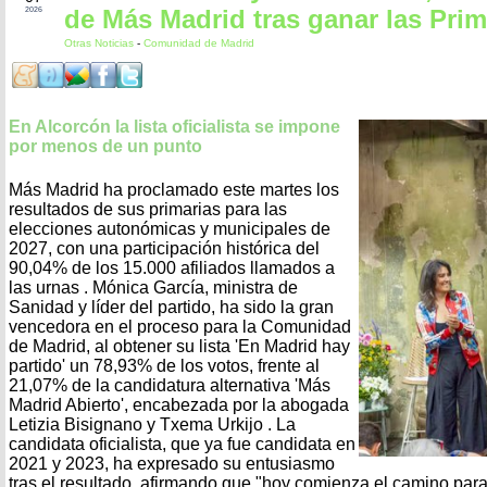
de Más Madrid tras ganar las Prim
2026
Otras Noticias
-
Comunidad de Madrid
En Alcorcón la lista oficialista se impone
por menos de un punto
Más Madrid ha proclamado este martes los
resultados de sus primarias para las
elecciones autonómicas y municipales de
2027, con una participación histórica del
90,04% de los 15.000 afiliados llamados a
las urnas . Mónica García, ministra de
Sanidad y líder del partido, ha sido la gran
vencedora en el proceso para la Comunidad
de Madrid, al obtener su lista 'En Madrid hay
partido' un 78,93% de los votos, frente al
21,07% de la candidatura alternativa 'Más
Madrid Abierto', encabezada por la abogada
Letizia Bisignano y Txema Urkijo . La
candidata oficialista, que ya fue candidata en
2021 y 2023, ha expresado su entusiasmo
tras el resultado, afirmando que "hoy comienza el camino para