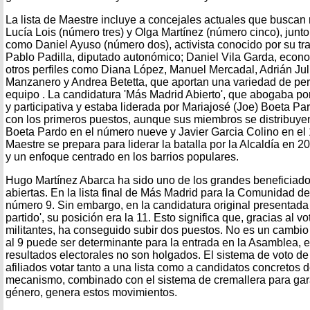
La lista de Maestre incluye a concejales actuales que buscan 
Lucía Lois (número tres) y Olga Martínez (número cinco), junt
como Daniel Ayuso (número dos), activista conocido por su tra
Pablo Padilla, diputado autonómico; Daniel Vila Garda, econom
otros perfiles como Diana López, Manuel Mercadal, Adrián Jul
Manzanero y Andrea Betetta, que aportan una variedad de per
equipo . La candidatura 'Más Madrid Abierto', que abogaba por
y participativa y estaba liderada por Mariajosé (Joe) Boeta P
con los primeros puestos, aunque sus miembros se distribuyen a
Boeta Pardo en el número nueve y Javier Garcia Colino en el 
Maestre se prepara para liderar la batalla por la Alcaldía en 
y un enfoque centrado en los barrios populares.
Hugo Martínez Abarca ha sido uno de los grandes beneficiado
abiertas. En la lista final de Más Madrid para la Comunidad d
número 9. Sin embargo, en la candidatura original presentada
partido', su posición era la 11. Esto significa que, gracias al vo
militantes, ha conseguido subir dos puestos. No es un cambio
al 9 puede ser determinante para la entrada en la Asamblea, e
resultados electorales no son holgados. El sistema de voto de
afiliados votar tanto a una lista como a candidatos concretos d
mecanismo, combinado con el sistema de cremallera para gara
género, genera estos movimientos.