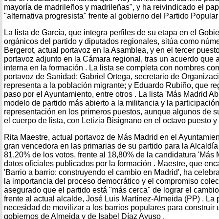
mayoría de madrileños y madrileñas", y ha reivindicado el pap
"alternativa progresista" frente al gobierno del Partido Popular 
La lista de García, que integra perfiles de su etapa en el Gobi
orgánicos del partido y diputados regionales, sitúa como nú
Bergerot, actual portavoz en la Asamblea, y en el tercer puest
portavoz adjunto en la Cámara regional, tras un acuerdo que a
interna en la formación . La lista se completa con nombres c
portavoz de Sanidad; Gabriel Ortega, secretario de Organizac
representa a la población migrante; y Eduardo Rubiño, que re
paso por el Ayuntamiento, entre otros . La lista 'Más Madrid Ab
modelo de partido más abierto a la militancia y la participació
representación en los primeros puestos, aunque algunos de 
el cuerpo de lista, con Letizia Bisignano en el octavo puesto y
Rita Maestre, actual portavoz de Más Madrid en el Ayuntamien
gran vencedora en las primarias de su partido para la Alcaldía 
81,20% de los votos, frente al 18,80% de la candidatura 'Más M
datos oficiales publicados por la formación . Maestre, que enca
'Barrio a barrio: construyendo el cambio en Madrid', ha celebr
la importancia del proceso democrático y el compromiso colecti
asegurado que el partido está "más cerca" de lograr el cambio
frente al actual alcalde, José Luis Martínez-Almeida (PP) . La 
necesidad de movilizar a los barrios populares para construir u
gobiernos de Almeida y de Isabel Díaz Ayuso .