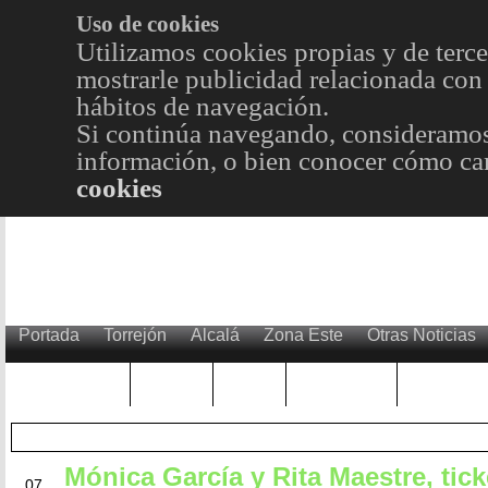
Uso de cookies
Utilizamos cookies propias y de terce
mostrarle publicidad relacionada con 
hábitos de navegación.
Si continúa navegando, consideramos
información, o bien conocer cómo cam
cookies
Portada
Torrejón
Alcalá
Zona Este
Otras Noticias
TRENDING
Púnica
Metro
Choniblog
MetroEst
Mónica García y Rita Maestre, tick
JUL
07