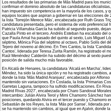
Los resultados de las primarias de Más Madrid para los munic
confirman el dominio absoluto de las candidaturas oficialistas,
han impuesto sin competencia en la mayoría de los casos, y q
equipos locales que aspiran a gobernar en las elecciones de 
la lista 'Torrejón Merece Más', encabezada por Ruth Grass Trig
candidatura presentada, pero el sistema de voto preferencial ha
Patricia Villarrubia García ha subido al segundo puesto, deja
Cazalla Pinto en el tercero. Andrés Esteban ha escalado del o
que Paula Arnal ha pasado del quinto al sexto, Luis Miguel Ló
séptimo, Mónica Púa del séptimo al octavo, Pablo Solís del d
Tejero del noveno al décimo. En Tres Cantos, la lista 'Candid
Cantos', liderada por Teresa Zurita Ramón, ha registrado el mo
Raúl Menéndez Calderón ha subido del décimo al sexto puesto
posición de salida mucho más favorable.
En Alcalá de Henares, la candidatura 'Alcalá en Marcha', li
Méndez, ha sido la única opción y no ha registrado cambios, a
donde la lista 'Más Madrid Aranjuez', encabezada por Alfon
mantenido sin variaciones. En Coslada, la lista 'Primarias Cos
Garretas Laguna, tampoco ha sufrido modificaciones. En Rivas
Madrid Rivas 2027', encabezada por Charo Sandoval Morales
intercambio: Julián Alvira Terol y Mimi Chamorro Sánchez ha
posiciones, quedando Alvira en el tercer puesto y Chamorro e
Sebastián de los Reyes, la lista 'Más por Sanse', liderada por
se ha mantenido sin cambios, al igual que en Ajalvir, donde la 