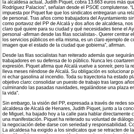
la alcaldesa actual, Judith Piquet, cobra 13.663 euros más que 
Rodríguez Palacios”, señalan desde el PSOE complutense. “
impuesta por Piquet fue que los sindicatos entregaran una re
de personal. Tras años como trabajadora del Ayuntamiento sin
como portavoz del PP de Alcalá y dos años de alcaldesa, nos
claro qué quiere para su ciudad y qué necesidades tiene el A
personal -afirman desde las filas socialistas-. Querer centrar 
los servicios públicos en ella misma, es un claro ejemplo de 
imagen que el estado de la ciudad que gobierna”, afirman.
Desde las filas socialistas han reiterado además que seguirá
trabajadores en su defensa de lo público. Nunca les coartarem
expresión. Piquet afirma que Alcalá vuelve a sonreír, pero la r
lleva meses riéndose de Alcalá. Su obligación es solucionar
ni echar gasolina al incendio. Toda su trayectoria ha estado 
objetivo claro: consolidar un puesto de trabajo tras largos años
culminando las pasadas navidades, regalándose una plaza en
la vida”.
Sin embargo, la visión del PP, expresada a través de redes soc
alcaldesa de Alcalá de Henares, Judith Piquet, junto a la con
de Miguel, ha bajado hoy a la calle para hablar directamente c
una manifestación. Piquet ha reiterado su voluntad de diálogo
la negociación debe darse con seriedad y responsabilidad. C
La alcaldesa ha exigido a los sindicatos que se retracten de l