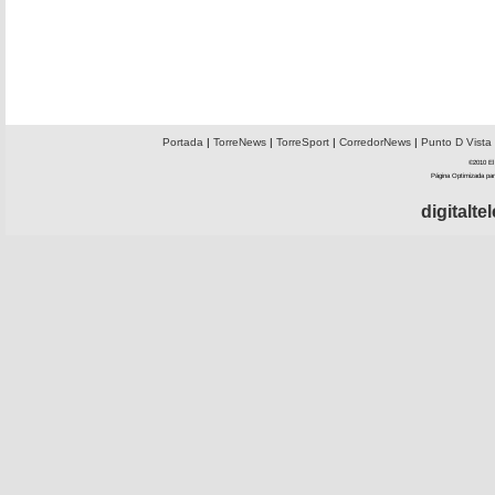
Portada
|
TorreNews
|
TorreSport
|
CorredorNews
|
Punto D Vista
©2010 El 
Página Optimizada par
digitalt