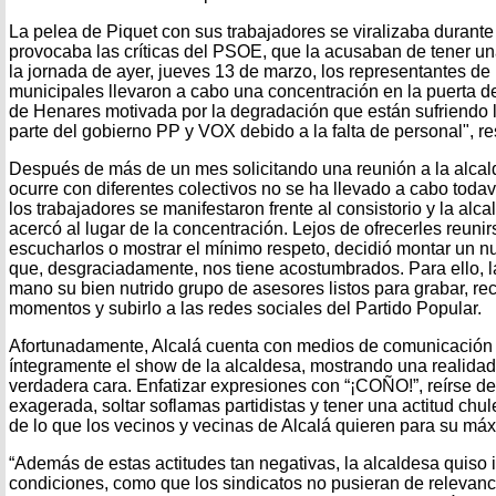
La pelea de Piquet con sus trabajadores se viralizaba durante
provocaba las críticas del PSOE, que la acusaban de tener una 
la jornada de ayer, jueves 13 de marzo, los representantes de 
municipales llevaron a cabo una concentración en la puerta d
de Henares motivada por la degradación que están sufriendo l
parte del gobierno PP y VOX debido a la falta de personal", re
Después de más de un mes solicitando una reunión a la alcal
ocurre con diferentes colectivos no se ha llevado a cabo todav
los trabajadores se manifestaron frente al consistorio y la alca
acercó al lugar de la concentración. Lejos de ofrecerles reuni
escucharlos o mostrar el mínimo respeto, decidió montar un n
que, desgraciadamente, nos tiene acostumbrados. Para ello,
mano su bien nutrido grupo de asesores listos para grabar, rec
momentos y subirlo a las redes sociales del Partido Popular.
Afortunadamente, Alcalá cuenta con medios de comunicación
íntegramente el show de la alcaldesa, mostrando una realidad
verdadera cara. Enfatizar expresiones con “¡COÑO!”, reírse de
exagerada, soltar soflamas partidistas y tener una actitud chu
de lo que los vecinos y vecinas de Alcalá quieren para su má
“Además de estas actitudes tan negativas, la alcaldesa quiso
condiciones, como que los sindicatos no pusieran de relevan