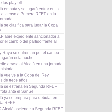
e los play off
lá empata y se jugará entrar en la
e ascenso a Primera RFEF en la
jornada
lá se clasifica para jugar la Copa
y
F abre expediente sancionador al
r el cambio del partido frente al
 y Rayo se enfrentan por el campo
jugarán esta noche
rife arrasa al Alcalá en una jornada
 historia
lá vuelve a la Copa del Rey
s de trece años
alá se estrena en Segunda RFEF
rrota ante el SanSe
lá ya se prepara para debutar en
da RFEF
 Alcalá asciende a Segunda RFEF