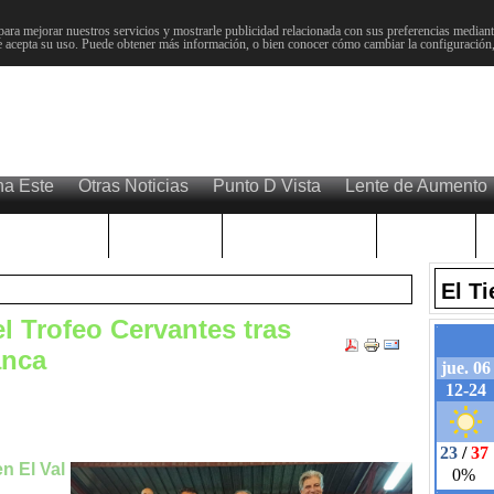
para mejorar nuestros servicios y mostrarle publicidad relacionada con sus preferencias mediante
 acepta su uso. Puede obtener más información, o bien conocer cómo cambiar la configuración
na Este
Otras Noticias
Punto D Vista
Lente de Aumento
Choniblog
MetroEste
Semana Santa
Sucesos
El T
 el Trofeo Cervantes tras
anca
n El Val