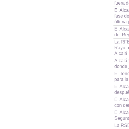
fuera d
El Alca
fase d
última 
El Alca
del Re
La RFE
Rayo po
Alcalá
Alcalá
donde 
El Tene
para la
El Alca
despué
El Alc
con de
El Alca
Segun
La RSD