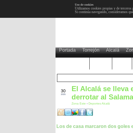
Uso de cookies
Utilizamos cookies propias y de terceros 
Si continúa navegando, consideramos que
Portada
Torrejón
Alcalá
Zo
TRENDING
Púnica
Metro
El Alcalá se lleva
AGO
30
derrotar al Salam
2025
Zona Este
-
Deportes Alcalá
Los de casa marcaron dos goles e