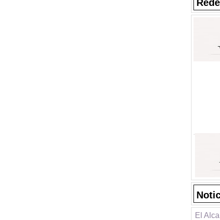
Rede
Noti
El Alca