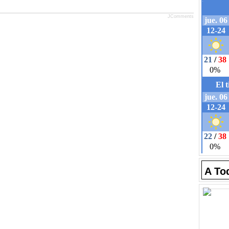
JComments
A To