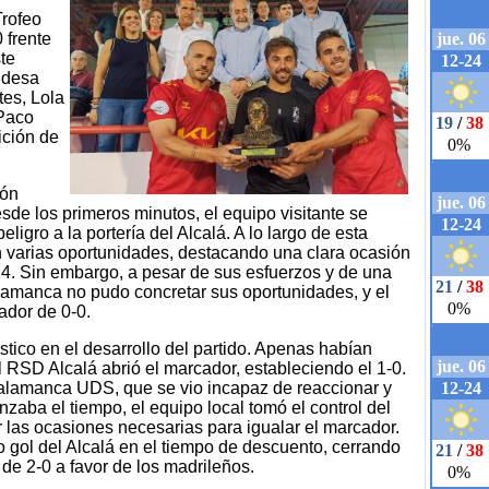
Trofeo
0 frente
te
ldesa
tes, Lola
 Paco
ición de
ión
e los primeros minutos, el equipo visitante se
ligro a la portería del Alcalá. A lo largo de esta
n varias oportunidades, destacando una clara ocasión
24. Sin embargo, a pesar de sus esfuerzos y de una
lamanca no pudo concretar sus oportunidades, y el
ador de 0-0.
tico en el desarrollo del partido. Apenas habían
 RSD Alcalá abrió el marcador, estableciendo el 1-0.
Salamanca UDS, que se vio incapaz de reaccionar y
aba el tiempo, el equipo local tomó el control del
r las ocasiones necesarias para igualar el marcador.
o gol del Alcalá en el tiempo de descuento, cerrando
o de 2-0 a favor de los madrileños.