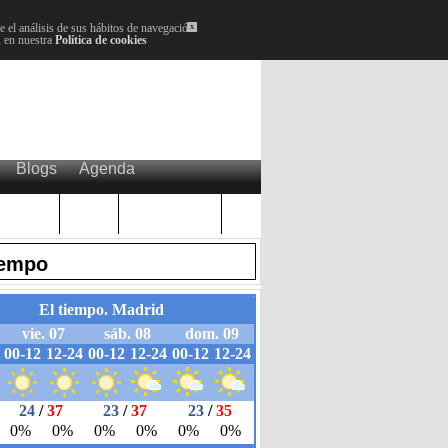
 el análisis de sus hábitos de navegación.
x
, en nuestra
Política de cookies
Blogs
Agenda
Plenos
Paro
Cervantes
iempo