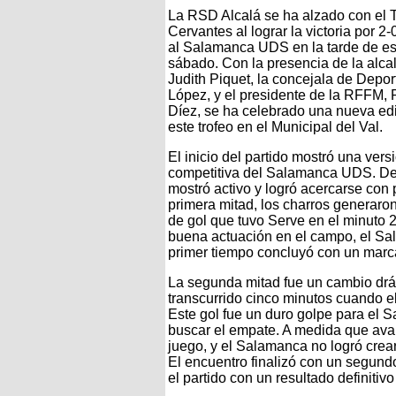
La RSD Alcalá se ha alzado con el 
Cervantes al lograr la victoria por 2-
al Salamanca UDS en la tarde de es
sábado. Con la presencia de la alca
Judith Piquet, la concejala de Depor
López, y el presidente de la RFFM,
Díez, se ha celebrado una nueva ed
este trofeo en el Municipal del Val.
El inicio del partido mostró una vers
competitiva del Salamanca UDS. Desd
mostró activo y logró acercarse con pe
primera mitad, los charros generaro
de gol que tuvo Serve en el minuto 
buena actuación en el campo, el Sa
primer tiempo concluyó con un marc
La segunda mitad fue un cambio drás
transcurrido cinco minutos cuando el
Este gol fue un duro golpe para el 
buscar el empate. A medida que avanz
juego, y el Salamanca no logró crea
El encuentro finalizó con un segund
el partido con un resultado definitiv