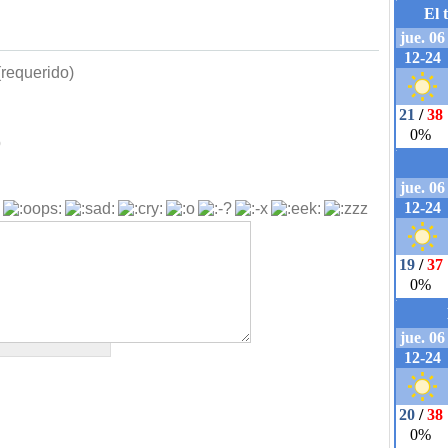
requerido)
b