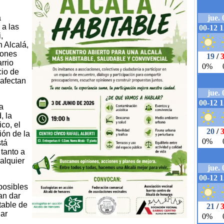
á
 a las
,
 Alcalá,
iones
rrio
cio de
afectan
la
, la
co, el
ión de la
stá
 tanto a
alquier
posibles
an dar
table de
dar