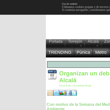
Uso de cookies
Utilizamos cookies propias y de terceros 
Si continúa navegando, consideramos que
Portada
Torrejón
Alcalá
Zo
TRENDING
Púnica
Metro
Organizan un deba
JUN
02
Alcalá
2026
Zona Este
-
Sociedad Alcalá
Con motivo de la Semana del Med
Ambiente