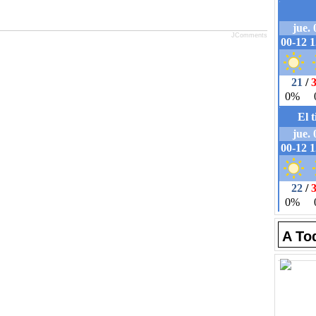
JComments
A To