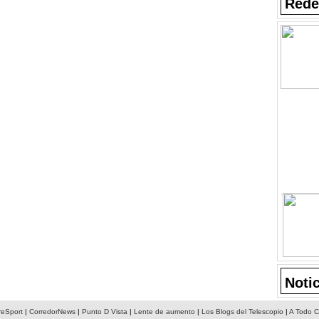
Rede
Noti
reSport
|
CorredorNews
|
Punto D Vista
|
Lente de aumento
|
Los Blogs del Telescopio
|
A Todo C