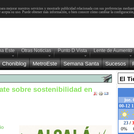
para mejorar nuestros servicios y mostrarle publicidad relacionada con sus preferencias mediante
 acepta su uso. Puede obtener más información, o bien conocer cómo cambiar la configuración
na Este
Otras Noticias
Punto D Vista
Lente de Aumento
Choniblog
MetroEste
Semana Santa
Sucesos
El T
te sobre sostenibilidad en
io