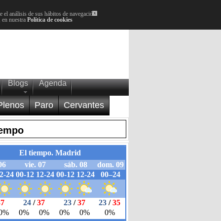
 el análisis de sus hábitos de navegación.
x
, en nuestra
Política de cookies
Blogs
Agenda
Plenos
Paro
Cervantes
iempo