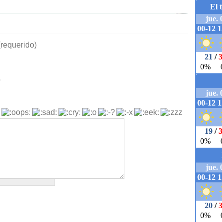
requerido)
b