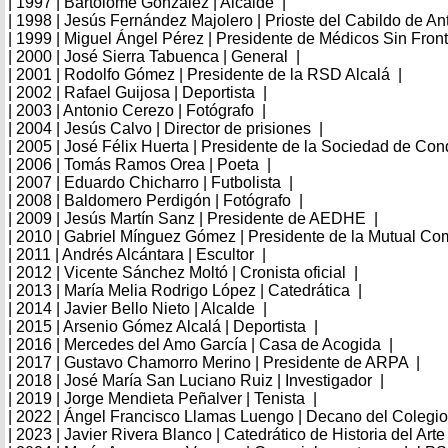
| 1997 | Bartolomé González | Alcalde |
| 1998 | Jesús Fernández Majolero | Prioste del Cabildo de A
| 1999 | Miguel Ángel Pérez | Presidente de Médicos Sin Front
| 2000 | José Sierra Tabuenca | General |
| 2001 | Rodolfo Gómez | Presidente de la RSD Alcalá |
| 2002 | Rafael Guijosa | Deportista |
| 2003 | Antonio Cerezo | Fotógrafo |
| 2004 | Jesús Calvo | Director de prisiones |
| 2005 | José Félix Huerta | Presidente de la Sociedad de Co
| 2006 | Tomás Ramos Orea | Poeta |
| 2007 | Eduardo Chicharro | Futbolista |
| 2008 | Baldomero Perdigón | Fotógrafo |
| 2009 | Jesús Martín Sanz | Presidente de AEDHE |
| 2010 | Gabriel Mínguez Gómez | Presidente de la Mutual Co
| 2011 | Andrés Alcántara | Escultor |
| 2012 | Vicente Sánchez Moltó | Cronista oficial |
| 2013 | María Melia Rodrigo López | Catedrática |
| 2014 | Javier Bello Nieto | Alcalde |
| 2015 | Arsenio Gómez Alcalá | Deportista |
| 2016 | Mercedes del Amo García | Casa de Acogida |
| 2017 | Gustavo Chamorro Merino | Presidente de ARPA |
| 2018 | José María San Luciano Ruiz | Investigador |
| 2019 | Jorge Mendieta Peñalver | Tenista |
| 2022 | Ángel Francisco Llamas Luengo | Decano del Colegi
| 2023 | Javier Rivera Blanco | Catedrático de Historia del Arte