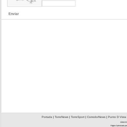
Enviar
Portada
|
TorreNews
|
TorreSport
|
CorredorNews
|
Punto D Vista
©2010 El 
Página Optimizada par