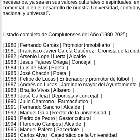
necesarios, ya sea en sus valores culturales o espirituales, en
comercial, o en el desarrollo de nuestra Universidad, contrib
nacional y universal".
Listado completo de Complutenses del Año (1980-2025)
| 1980 | Fernando Garcés | Promotor inmobiliario |
| 1981 | Francisco Javier García Gutiérrez | Cronista de la ciu
| 1982 | Arsenio Lope Huerta | Alcalde |
| 1983 | Jesús Pajares Ortega | Concejal |
| 1984 | Luis de Blas | Poeta |
| 1985 | José Chacón | Poeta |
| 1986 | Felipe de Lucas | Entrenador y promotor de fútbol |
| 1987 | Andrés de Lucas | Jardinero mayor del Ayuntamiento 
| 1988 | Braulio Vivas | Alfarero |
| 1989 | José Calleja | Deportista y concejal |
| 1990 | Julio Chamorro | Farmacéutico |
| 1991 | Fernando Sancho | Alcalde |
| 1992 | Manuel Gala | Rector de la universidad |
| 1993 | Pedro de Pedro | Gestor cultural |
| 1994 | Florencio Campos | Alcalde |
| 1995 | Manuel Palero | Sacerdote |
| 1996 | Carlos Alvar | Catedrático de la Universidad |