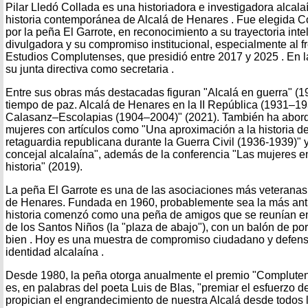
Pilar Lledó Collada es una historiadora e investigadora alcala
historia contemporánea de Alcalá de Henares . Fue elegida 
por la peña El Garrote, en reconocimiento a su trayectoria intel
divulgadora y su compromiso institucional, especialmente al fre
Estudios Complutenses, que presidió entre 2017 y 2025 . En l
su junta directiva como secretaria .
Entre sus obras más destacadas figuran "Alcalá en guerra" (1
tiempo de paz. Alcalá de Henares en la II República (1931–19
Calasanz–Escolapias (1904–2004)" (2021). También ha aborda
mujeres con artículos como "Una aproximación a la historia de
retaguardia republicana durante la Guerra Civil (1936-1939)" y
concejal alcalaína", además de la conferencia "Las mujeres e
historia" (2019).
La peña El Garrote es una de las asociaciones más veteranas
de Henares. Fundada en 1960, probablemente sea la más anti
historia comenzó como una peña de amigos que se reunían en 
de los Santos Niños (la "plaza de abajo"), con un balón de po
bien . Hoy es una muestra de compromiso ciudadano y defensa 
identidad alcalaína .
Desde 1980, la peña otorga anualmente el premio "Complutens
es, en palabras del poeta Luis de Blas, "premiar el esfuerzo 
propician el engrandecimiento de nuestra Alcalá desde todos 