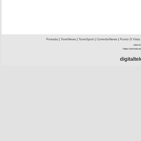
Portada
|
TorreNews
|
TorreSport
|
CorredorNews
|
Punto D Vista
©2010 El 
Página Optimizada par
digitalt