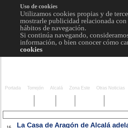
Uso de cookies
Utilizamos cookies propias y de terce
mostrarle publicidad relacionada con 
hábitos de navegación.
Si continúa navegando, consideramos
información, o bien conocer cómo cam
cookies
Portada
Torrejón
Alcalá
Zona Este
Otras Noticias
TRENDING
Púnica
Metro
Choniblog
MetroEst
La Casa de Aragón de Alcalá adela
ABR
16