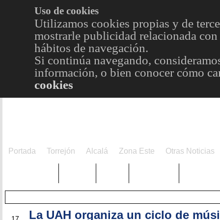
Uso de cookies
Utilizamos cookies propias y de terce
mostrarle publicidad relacionada con 
hábitos de navegación.
Si continúa navegando, consideramos
información, o bien conocer cómo cam
cookies
Portada
Torrejón
Alcalá
Zona Este
Otras Noticias
TRENDING
Púnica
Metro
Choniblog
MetroEst
La UAH organiza un ciclo de mús
MAR
17