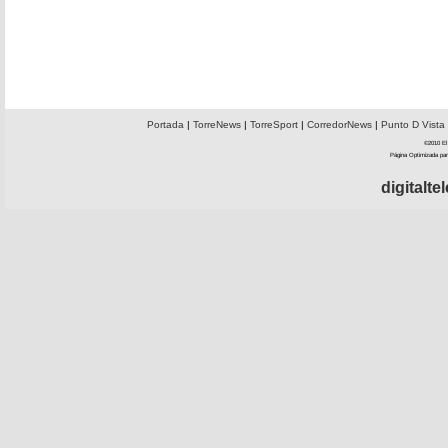
Portada
|
TorreNews
|
TorreSport
|
CorredorNews
|
Punto D Vista
©2010 El 
Página Optimizada par
digitalt