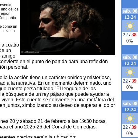
resenta
 uno de los
región.
 Compañía
be como un
boliza un
 a cuatro
de un
to amigo
convierte en el punto de partida para una reflexión
ión personal.
la la acción tiene un carácter onírico y misterioso,
ad a la narrativa. En un momento determinado, uno
uo cuento persa titulado "El lenguaje de los
y la búsqueda de un rey pájaro que puede ayudar a
ue viven. Este cuento se convierte en una metáfora del
en juntos, simbolizando su deseo de superar el dolor
rnes 20 y sábado 21 de febrero a las 19:30 horas,
para el año 2025-26 del Corral de Comedias.
erentes precios según la ubicación: