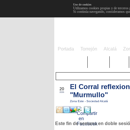
Uso de cookies
Utilizamos cookies propias y de terceros 
Si continúa navegando, consideramos que
Portada
Torrejón
Alcalá
Zo
TRENDING
Púnica
Metro
El Corral reflexio
FEB
20
"Murmullo"
2026
Zona Este
-
Sociedad Alcalá
Este fin de semana en doble sesi