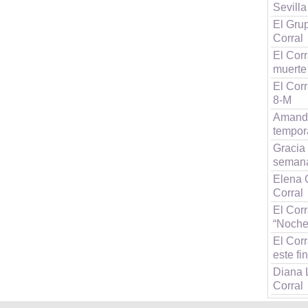
Sevilla
El Gru
Corral
El Cor
muerte 
El Cor
8-M
Amanda
tempor
Gracia 
seman
Elena C
Corral
El Corr
“Noche
El Corr
este f
Diana 
Corral