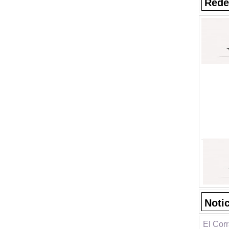
Rede
Noti
El Cor