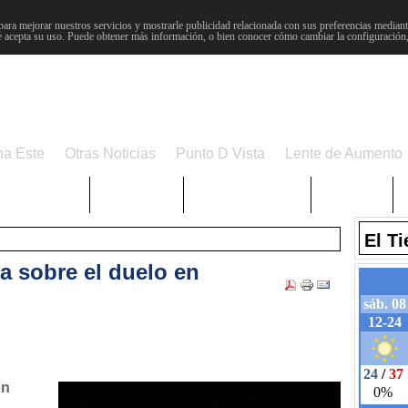
para mejorar nuestros servicios y mostrarle publicidad relacionada con sus preferencias mediante
 acepta su uso. Puede obtener más información, o bien conocer cómo cambiar la configuración
na Este
Otras Noticias
Punto D Vista
Lente de Aumento
Choniblog
MetroEste
Semana Santa
Sucesos
El T
na sobre el duelo en
ón