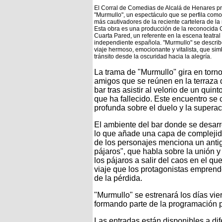
El Corral de Comedias de Alcalá de Henares p
"Murmullo", un espectáculo que se perfila como
más cautivadores de la reciente cartelera de la 
Esta obra es una producción de la reconocida
Cuarta Pared, un referente en la escena teatral
independiente española. "Murmullo" se descri
viaje hermoso, emocionante y vitalista, que sim
tránsito desde la oscuridad hacia la alegría.
La trama de "Murmullo" gira en torno
amigos que se reúnen en la terraza 
bar tras asistir al velorio de un quin
que ha fallecido. Este encuentro se 
profunda sobre el duelo y la superac
El ambiente del bar donde se desarrol
lo que añade una capa de complejid
de los personajes menciona un antig
pájaros", que habla sobre la unión 
los pájaros a salir del caos en el q
viaje que los protagonistas emprend
de la pérdida.
"Murmullo" se estrenará los días vie
formando parte de la programación 
Las entradas están disponibles a dif