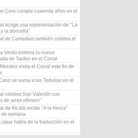
po Cero cumple cuarenta años en el
ral acoge una representación de "La
y la doncella"
ral de Comedias también celebra el
 Verdú estrena la nueva
ada de Tardes en el Corral
Morales visita el Corral este fin de
a
ano se suma a las Tertulias en el
al celebra San Valentín con
s de amor efímero”
al de Alcalá recibe "A la fresca"
in de semana
Luque habla de la traducción en el