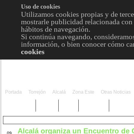
Uso de cookies
Utilizamos cookies propias y de terce
mostrarle publicidad relacionada con 
hábitos de navegación.
Si continúa navegando, consideramos
información, o bien conocer cómo cam
cookies
Portada
Torrejón
Alcalá
Zona Este
Otras Noticias
TRENDING
Púnica
Metro
Choniblog
MetroEst
Alcalá organiza un Encuentro de 
JUN
09