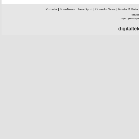
Portada
|
TorreNews
|
TorreSport
|
CorredorNews
|
Punto D Vista
©2010 El 
Página Optimizada par
digitalt