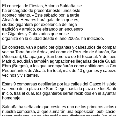
El concejal de Fiestas, Antonio Saldaña, se
ha encargado de presentar este lunes este
acontecimiento. «Este sábado por la tarde
Alcalá de Henares hará gala de lo que es,
ciudad gigantera por excelencia de larga
tradición y arraigo, celebrando un encuentro
de Gigantes y Cabezudos que no se
organiza en la ciudad desde el año 2002», ha indicado.
En concreto, van a participar gigantes y cabezudos de compa
vecina Torrejón de Ardoz, así como de Pozuelo de Alarcón, S
(Alcorcón), Galapagar y San Lorenzo de El Escorial. Y de fu
Madrid, acudirán también agrupaciones llegadas desde Guada
Ebro (Burgos), a los que acompañarán como anfitriones la Co
Pequeñantes de Alcalá. En total, más de 40 gigantes y cabezu
vecinos y visitantes.
Estas 9 comparsas desfilarán por las calles del Casco Históri
saliendo de la plaza de San Diego, hasta la plaza de los Sant
inicio, tras el cual, los giganteros serán recibidos en el ayu
homenaje.
Saldaña ha señalado que «este es uno de los primeros actos 
nuestra comparsa, al que sumarán una exposición, publicacio