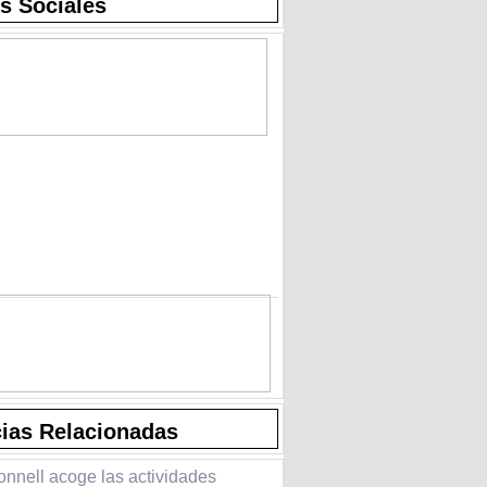
s Sociales
cias Relacionadas
onnell acoge las actividades