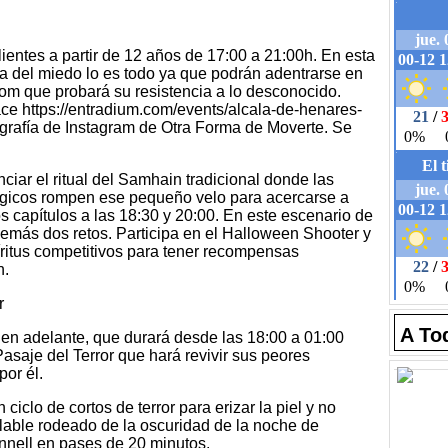
ientes a partir de 12 años de 17:00 a 21:00h. En esta
a del miedo lo es todo ya que podrán adentrarse en
oom que probará su resistencia a lo desconocido.
ace https://entradium.com/events/alcala-de-henares-
biografía de Instagram de Otra Forma de Moverte. Se
iar el ritual del Samhain tradicional donde las
 mágicos rompen ese pequeño velo para acercarse a
s capítulos a las 18:30 y 20:00. En este escenario de
demás dos retos. Participa en el Halloween Shooter y
píritus competitivos para tener recompensas
n.
r
A To
 en adelante, que durará desde las 18:00 a 01:00
asaje del Terror que hará revivir sus peores
or él.
iclo de cortos de terror para erizar la piel y no
lable rodeado de la oscuridad de la noche de
nell en pases de 20 minutos.