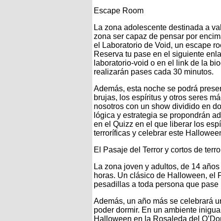
Escape Room
La zona adolescente destinada a val
zona ser capaz de pensar por encim
el Laboratorio de Void, un escape r
Reserva tu pase en el siguiente enl
laboratorio-void o en el link de la 
realizarán pases cada 30 minutos.
Además, esta noche se podrá presenc
brujas, los espíritus y otros seres
nosotros con un show dividido en do
lógica y estrategia se propondrán a
en el Quizz en el que liberar los es
terroríficas y celebrar este Hallowee
El Pasaje del Terror y cortos de terro
La zona joven y adultos, de 14 años
horas. Un clásico de Halloween, el P
pesadillas a toda persona que pase p
Además, un año más se celebrará un c
poder dormir. En un ambiente inigua
Halloween en la Rosaleda del O’Don