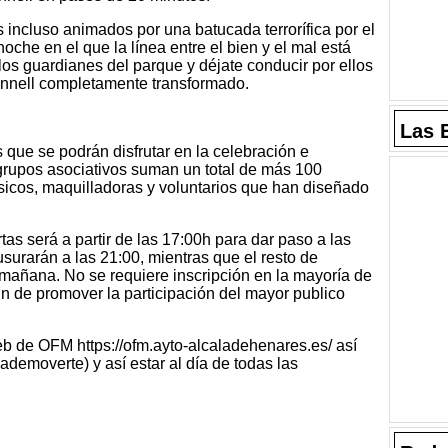
s incluso animados por una batucada terrorífica por el
oche en el que la línea entre el bien y el mal está
los guardianes del parque y déjate conducir por ellos
onnell completamente transformado.
Las 
 que se podrán disfrutar en la celebración e
rupos asociativos suman un total de más 100
úsicos, maquilladoras y voluntarios que han diseñado
tas será a partir de las 17:00h para dar paso a las
usurarán a las 21:00, mientras que el resto de
 mañana. No se requiere inscripción en la mayoría de
 fin de promover la participación del mayor publico
b de OFM https://ofm.ayto-alcaladehenares.es/ así
demoverte) y así estar al día de todas las