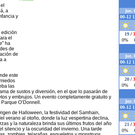
 el
á, a
nfancia y
 edición
ara el
e” ha
ades de
zación de
a a
onde este
 miedos
eba las
ama de sustos y diversión, en el que lo pasarán de
tos y embrujos. Un evento completamente gratuito y
l Parque O’Donnell.
origen de Halloween, la festividad del Samhain,
l verano al otoño, donde la luz vespertina declina,
rzas y la naturaleza brinda sus últimos frutos del año
 silencio y la oscuridad del invierno. Una tarde
ujas, zombies, telarañas, esqueletos y monstruos