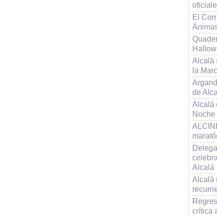
oficial
El Corr
Ánimas
Quader
Hallo
Alcalá 
la Mar
Argand
de Alc
Alcalá
Noche 
ALCINE
maratón
Delega
celebr
Alcalá
Alcalá 
recurr
Regres
crítica