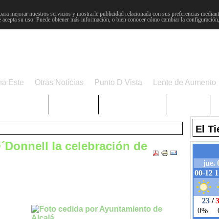
para mejorar nuestros servicios y mostrarle publicidad relacionada con sus preferencias mediante
 acepta su uso. Puede obtener más información, o bien conocer cómo cambiar la configuración
na Este
Otras Noticias
Punto D Vista
Lente de Aumento
Choniblog
MetroEste
Semana Santa
Sucesos
El T
O´Donnell la celebración de