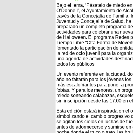
Bajo el lema, ‘Pásatelo de miedo en
O’Donnell’, el Ayuntamiento de Alcal
través de la Concejalía de Familia, I
Juventud y Concejalía de Salud, ha
preparado un completo programa de
actividades para celebrar una nueva
de Halloween. El programa Redes p
Tiempo Libre “Otra Forma de Movert
fomentado la participación de entid
la red de ocio juvenil para la organi
una agenda de actividades destinad
todos los públicos.
Un evento referente en la ciudad, d
año no faltarán para los jóvenes los
más escalofriantes para poner a pru
fobias. Y para los menores, un progr
miedo sorteando calabazas, esquele
sin inscripción desde las 17:00 en e
Esta edición estará inspirada en el 
simbolizando el cambio progresivo de
se agitan los cielos en luchas de fue
antes de adormecerse y sumirse en el
noche donde el truco o trato, las br