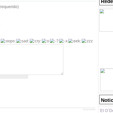
Rede
requerido)
b
Noti
JComments
El O´D