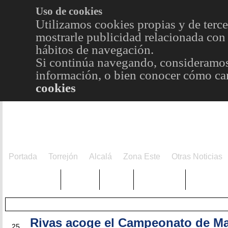
Uso de cookies
Utilizamos cookies propias y de terce
mostrarle publicidad relacionada con 
hábitos de navegación.
Si continúa navegando, consideramos
información, o bien conocer cómo cam
cookies
Portada
Torrejón
Alcalá
Zona Este
Otras Noticias
TRENDING
Púnica
Metro
Choniblog
MetroEst
Rivas acoge el Campeonato de Ma
MAR
25