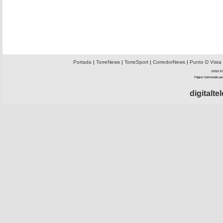
Portada
|
TorreNews
|
TorreSport
|
CorredorNews
|
Punto D Vista
©2010 El 
Página Optimizada par
digitalt