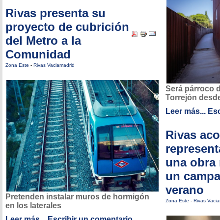
Rivas presenta su
proyecto de cubrición
del Metro a la
Comunidad
Zona Este
-
Rivas Vaciamadrid
Será párroco de
Torrejón desd
Leer más...
Esc
Rivas aco
represent
una obra
un campa
verano
Pretenden instalar muros de hormigón
Zona Este
-
Rivas Vaci
en los laterales
Leer más...
Escribir un comentario