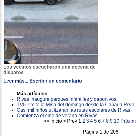
Los vecinos escucharon una decena de
disparos
Leer más...
Escribir un comentario
Más artículos...
Rivas inaugura parques infantiles y deportivos
TVE emite la Misa del domingo desde la Cañada Real
Casi mil niños utilizarán las rutas escolares de Rivas
Comienza el cine de verano en Rivas
<<
Inicio
<
Prev
1
2
3
4
5
6
7
8
9
10
Próxim
Página 1 de 208