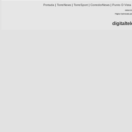
Portada
|
TorreNews
|
TorreSport
|
CorredorNews
|
Punto D Vista
©2010 El 
Página Optimizada par
digitalt