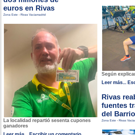
euros en Rivas
Zona Este
-
Rivas Vaciamadrid
Según explican
Leer más...
Esc
Rivas rea
fuentes t
del Barri
La localidad repartió sesenta cupones
Zona Este
-
Rivas Vaci
ganadores
Leer más...
Escribir un comentario