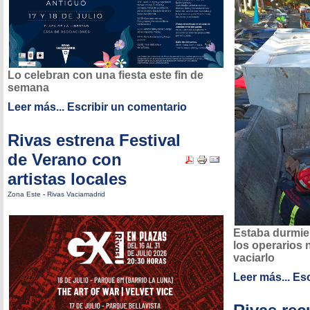
Lo celebran con una fiesta este fin de
semana
Leer más...
Escribir un comentario
Rivas estrena Festival
de Verano con
artistas locales
Zona Este
-
Rivas Vaciamadrid
Estaba durmie
los operarios 
vaciarlo
Leer más...
Esc