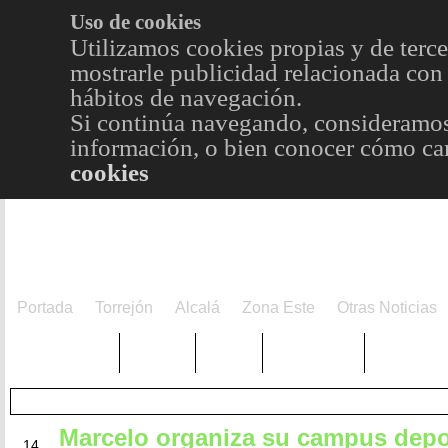
Uso de cookies
Utilizamos cookies propias y de terce
mostrarle publicidad relacionada con 
hábitos de navegación.
Si continúa navegando, consideramos
información, o bien conocer cómo cam
cookies
Portada
Torrejón
Alcalá
Zona Este
Otras Noticias
TRENDING
Púnica
Metro
Choniblog
MetroEst
Marcelo organiza su campus depo
DIC
14