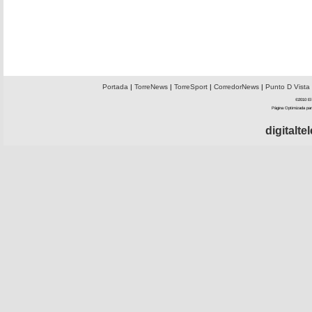
Portada
|
TorreNews
|
TorreSport
|
CorredorNews
|
Punto D Vista
©2010 El 
Página Optimizada par
digitalt