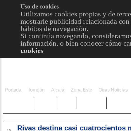
Uso de cookies
Utilizamos cookies propias y de terce
mostrarle publicidad relacionada con 
hábitos de navegación.
Si continúa navegando, consideramos
información, o bien conocer cómo cam
cookies
Portada
Torrejón
Alcalá
Zona Este
Otras Noticias
TRENDING
Púnica
Metro
Choniblog
MetroEst
Rivas destina casi cuatrocientos 
ENE
12