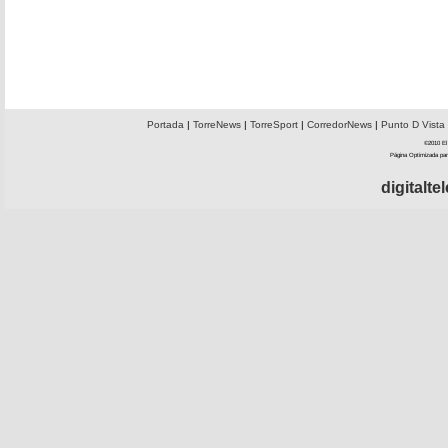
Portada
|
TorreNews
|
TorreSport
|
CorredorNews
|
Punto D Vista
©2010 El 
Página Optimizada par
digitalt