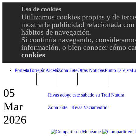
Uso de cookies
Utilizamos cookies propias y de terce
mostrarle publicidad relacionada con 
hábitos de navegación.
Si continúa navegando, consideramos
información, o bien conocer cómo cam
cookies
Portada
Torrejón
Alcalá
Zona Este
Otras Noticias
Punto D Vista
L
TRENDING
Púnica
Metro
Choniblog
MetroEste
05
Rivas acoge este sábado su Trail Natura
Mar
Zona Este
-
Rivas Vaciamadrid
2026