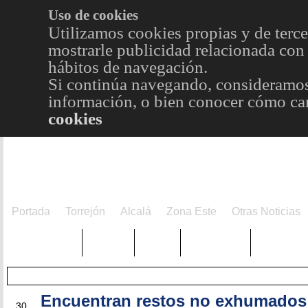
Uso de cookies
Utilizamos cookies propias y de terce
mostrarle publicidad relacionada con 
hábitos de navegación.
Si continúa navegando, consideramos
información, o bien conocer cómo cam
cookies
Portada
Torrejón
Alcalá
Zona Este
Otras Noticias
TRENDING
Púnica
Metro
Choniblog
MetroEst
Encuentran restos no exhumados
AGO
30