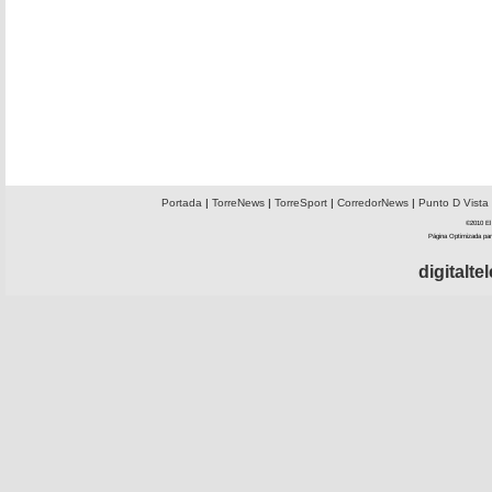
Portada
|
TorreNews
|
TorreSport
|
CorredorNews
|
Punto D Vista
©2010 El 
Página Optimizada par
digitalt