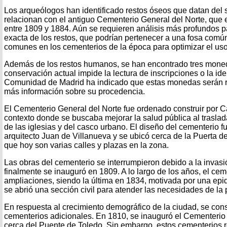
Los arqueólogos han identificado restos óseos que datan del s
relacionan con el antiguo Cementerio General del Norte, que
entre 1809 y 1884. Aún se requieren análisis más profundos pa
exacta de los restos, que podrían pertenecer a una fosa común
comunes en los cementerios de la época para optimizar el uso
Además de los restos humanos, se han encontrado tres mone
conservación actual impide la lectura de inscripciones o la ide
Comunidad de Madrid ha indicado que estas monedas serán r
más información sobre su procedencia.
El Cementerio General del Norte fue ordenado construir por C
contexto donde se buscaba mejorar la salud pública al traslad
de las iglesias y del casco urbano. El diseño del cementerio fu
arquitecto Juan de Villanueva y se ubicó cerca de la Puerta d
que hoy son varias calles y plazas en la zona.
Las obras del cementerio se interrumpieron debido a la invas
finalmente se inauguró en 1809. A lo largo de los años, el ce
ampliaciones, siendo la última en 1834, motivada por una epi
se abrió una sección civil para atender las necesidades de la 
En respuesta al crecimiento demográfico de la ciudad, se cons
cementerios adicionales. En 1810, se inauguró el Cementerio
cerca del Puente de Toledo. Sin embargo, estos cementerios re