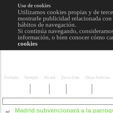
Uso de cookies
Utilizamos cookies propias y de terce
mostrarle publicidad relacionada con 
hábitos de navegación.
Si continúa navegando, consideramos
información, o bien conocer cómo cam
cookies
Portada
Torrejón
Alcalá
Zona Este
Otras Noticias
TRENDING
Púnica
Metro
Choniblog
MetroEst
Madrid subvencionará a la parroqu
SEP
07