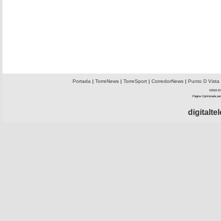
Portada
|
TorreNews
|
TorreSport
|
CorredorNews
|
Punto D Vista
©2010 El 
Página Optimizada par
digitalt