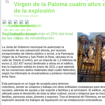
Virgen de la Paloma cuatro años
2025
de la explosión
Otras Noticias
-
Madrid
Según explican cubrirán el 25% del total
de las obras de rehabilitación
La Junta de Gobierno municipal ha autorizado la
concesión de una subvención directa, por razones
excepcionales de interés público y social, a la Parroquia
Virgen de la Paloma y San Pedro el Real, ubicada en la
calle de Toledo (Centro), por un importe de 1,3 millones de
euros (1.322.457 euros) destinado a obras en el edificio,
tras la explosión sufrida en enero de 2021 y que además
de los numerosos daños materiales dejó cuatro fallecidos,
según ha informado la vicealcaldesa y portavoz municipal,
Inma Sanz.
Esta parroquia es un lugar de acogida para diversos
colectivos, donde se colabora y trabaja con otras entidades ciudadanas para desa
sociales, además de ayudar y dar soporte a familias y al vecindario. El edificio, s
utilizado para el desarrollo de toda la labor cultural, social y religiosa que se h
familias, personas solas, jóvenes y mayores. Tras el temporal de Filomena, en e
explosión durante los trabajos de reparación en las instalaciones eclesiásticas.